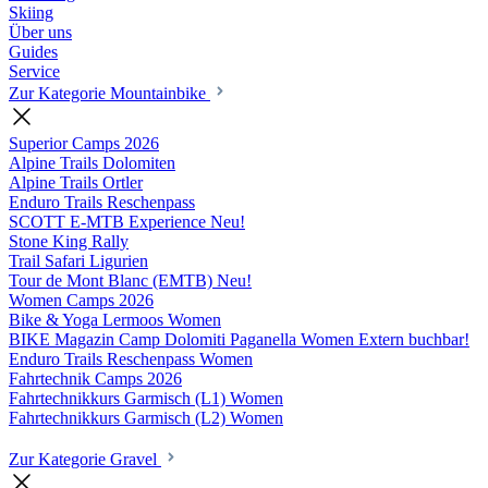
Skiing
Über uns
Guides
Service
Zur Kategorie Mountainbike
Superior Camps
2026
Alpine Trails Dolomiten
Alpine Trails Ortler
Enduro Trails Reschenpass
SCOTT E-MTB Experience
Neu!
Stone King Rally
Trail Safari Ligurien
Tour de Mont Blanc (EMTB)
Neu!
Women Camps
2026
Bike & Yoga Lermoos Women
BIKE Magazin Camp Dolomiti Paganella Women
Extern buchbar!
Enduro Trails Reschenpass Women
Fahrtechnik Camps
2026
Fahrtechnikkurs Garmisch (L1) Women
Fahrtechnikkurs Garmisch (L2) Women
Zur Kategorie Gravel