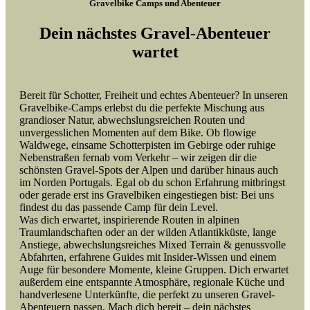
Gravelbike Camps und Abenteuer
Dein nächstes Gravel-Abenteuer
wartet
Bereit für Schotter, Freiheit und echtes Abenteuer? In unseren
Gravelbike-Camps erlebst du die perfekte Mischung aus
grandioser Natur, abwechslungsreichen Routen und
unvergesslichen Momenten auf dem Bike. Ob flowige
Waldwege, einsame Schotterpisten im Gebirge oder ruhige
Nebenstraßen fernab vom Verkehr – wir zeigen dir die
schönsten Gravel-Spots der Alpen und darüber hinaus auch
im Norden Portugals. Egal ob du schon Erfahrung mitbringst
oder gerade erst ins Gravelbiken eingestiegen bist: Bei uns
findest du das passende Camp für dein Level.
Was dich erwartet, inspirierende Routen in alpinen
Traumlandschaften oder an der wilden Atlantikküste, lange
Anstiege, abwechslungsreiches Mixed Terrain & genussvolle
Abfahrten, erfahrene Guides mit Insider-Wissen und einem
Auge für besondere Momente, kleine Gruppen. Dich erwartet
außerdem eine entspannte Atmosphäre, regionale Küche und
handverlesene Unterkünfte, die perfekt zu unseren Gravel-
Abenteuern passen. Mach dich bereit – dein nächstes