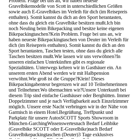
Problem. Frage bei uns an, wir haben neueste
Gravelbikemodelle von Scott in unterschiedlichen Größen
sowie auch E-Gravelbikes im Verleih für dich (im Reisepreis
enthalten). Somit kannst du dich an den Sport herantasten,
ohne dass du gleich ein Gravelbike besitzen mußt.Ich bin
noch Neuling beim Bikepacking und besitze keine eigenen
Bikepackingtaschen?Kein Problem. Frage bei uns an, wir
haben neueste Bikepackingtaschen von Deuter im Verleih für
dich (im Reisepreis enthalten). Somit kannst du dich an den
Sport herantasten, Taschen testen, ohne dass du gleich alle
Taschen besitzen mußt.Wie lassen wir uns verwöhnen?In
unseren einfachen Unterkünften gibt es regionale
Spezialitäten. Unterwegs kehren wir in Gasthäuer ein. An
unserem ersten Abend werden wir mit Halbpension
verwöhnt.Wie groß ist die Gruppe?Klein! Dieses
Bikepackingabenteur begrenzen wir auf 10 Teilnehmerinnen
und Teilnehmer.Wo übernachten wir?Unsere Unterkunft bei
diesem Trip sind einfache Gasthäuser oder Berghütten. Immer
Doppelzimmer und je nach Verfügbarkeit auch Einzelzimmer
möglich. Unsere erste Nacht verbringen wir in der Nähe von
Garmisch in einem Hotel.Begrüßung, Treffpunkt und
Parkplatz für unsere AutosSCOTT Sports Showroom in
München-GarchingWissenswertesnach Bedarf Leihbike
(Gravelbike SCOTT oder E-Gravelbike)nach Bedarf
Gravelbikepackingtaschen (Deuter)3 Tage exklusives