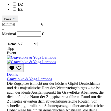
DZ
EZ
Preis
Minimal
€
–
Maximal
€
Tipp
Event
Details
Gravelbike & Yoga Lermoos
Die Zugspitze ist nicht nur der höchste Gipfel Deutschlands
und das majestätische Herz des Wettersteingebirges – sie ist
auch der ideale Ausgangspunkt für Gravelbike-Abenteuer, die
dich tief in die Natur der Zugspitzarena führen. Rund um die
Zugspitze erwarten dich abwechslungsreiche Routen: von
schnellen, gut rollbaren Schotterpassagen über aussichtsreiche
Höhenwege bis hin zu gemächlichen Anstiegen, die deine