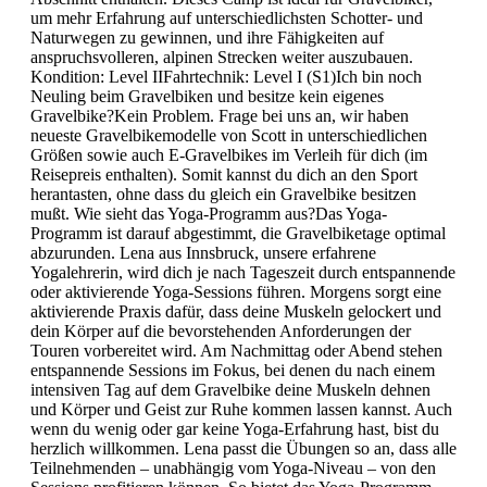
um mehr Erfahrung auf unterschiedlichsten Schotter- und
Naturwegen zu gewinnen, und ihre Fähigkeiten auf
anspruchsvolleren, alpinen Strecken weiter auszubauen.
Kondition: Level IIFahrtechnik: Level I (S1)Ich bin noch
Neuling beim Gravelbiken und besitze kein eigenes
Gravelbike?Kein Problem. Frage bei uns an, wir haben
neueste Gravelbikemodelle von Scott in unterschiedlichen
Größen sowie auch E-Gravelbikes im Verleih für dich (im
Reisepreis enthalten). Somit kannst du dich an den Sport
herantasten, ohne dass du gleich ein Gravelbike besitzen
mußt. Wie sieht das Yoga-Programm aus?Das Yoga-
Programm ist darauf abgestimmt, die Gravelbiketage optimal
abzurunden. Lena aus Innsbruck, unsere erfahrene
Yogalehrerin, wird dich je nach Tageszeit durch entspannende
oder aktivierende Yoga-Sessions führen. Morgens sorgt eine
aktivierende Praxis dafür, dass deine Muskeln gelockert und
dein Körper auf die bevorstehenden Anforderungen der
Touren vorbereitet wird. Am Nachmittag oder Abend stehen
entspannende Sessions im Fokus, bei denen du nach einem
intensiven Tag auf dem Gravelbike deine Muskeln dehnen
und Körper und Geist zur Ruhe kommen lassen kannst. Auch
wenn du wenig oder gar keine Yoga-Erfahrung hast, bist du
herzlich willkommen. Lena passt die Übungen so an, dass alle
Teilnehmenden – unabhängig vom Yoga-Niveau – von den