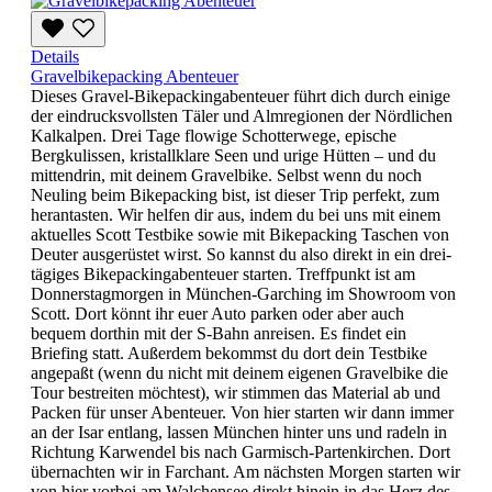
Details
Gravelbikepacking Abenteuer
Dieses Gravel-Bikepackingabenteuer führt dich durch einige
der eindrucksvollsten Täler und Almregionen der Nördlichen
Kalkalpen. Drei Tage flowige Schotterwege, epische
Bergkulissen, kristallklare Seen und urige Hütten – und du
mittendrin, mit deinem Gravelbike. Selbst wenn du noch
Neuling beim Bikepacking bist, ist dieser Trip perfekt, zum
herantasten. Wir helfen dir aus, indem du bei uns mit einem
aktuelles Scott Testbike sowie mit Bikepacking Taschen von
Deuter ausgerüstet wirst. So kannst du also direkt in ein drei-
tägiges Bikepackingabenteuer starten. Treffpunkt ist am
Donnerstagmorgen in München-Garching im Showroom von
Scott. Dort könnt ihr euer Auto parken oder aber auch
bequem dorthin mit der S-Bahn anreisen. Es findet ein
Briefing statt. Außerdem bekommst du dort dein Testbike
angepaßt (wenn du nicht mit deinem eigenen Gravelbike die
Tour bestreiten möchtest), wir stimmen das Material ab und
Packen für unser Abenteuer. Von hier starten wir dann immer
an der Isar entlang, lassen München hinter uns und radeln in
Richtung Karwendel bis nach Garmisch-Partenkirchen. Dort
übernachten wir in Farchant. Am nächsten Morgen starten wir
von hier vorbei am Walchensee direkt hinein in das Herz des