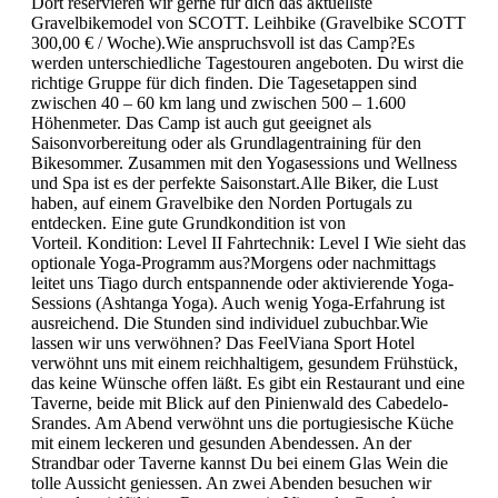
Dort reservieren wir gerne für dich das aktuellste
Gravelbikemodel von SCOTT. Leihbike (Gravelbike SCOTT
300,00 € / Woche).Wie anspruchsvoll ist das Camp?Es
werden unterschiedliche Tagestouren angeboten. Du wirst die
richtige Gruppe für dich finden. Die Tagesetappen sind
zwischen 40 – 60 km lang und zwischen 500 – 1.600
Höhenmeter. Das Camp ist auch gut geeignet als
Saisonvorbereitung oder als Grundlagentraining für den
Bikesommer. Zusammen mit den Yogasessions und Wellness
und Spa ist es der perfekte Saisonstart.Alle Biker, die Lust
haben, auf einem Gravelbike den Norden Portugals zu
entdecken. Eine gute Grundkondition ist von
Vorteil. Kondition: Level II Fahrtechnik: Level I Wie sieht das
optionale Yoga-Programm aus?Morgens oder nachmittags
leitet uns Tiago durch entspannende oder aktivierende Yoga-
Sessions (Ashtanga Yoga). Auch wenig Yoga-Erfahrung ist
ausreichend. Die Stunden sind individuel zubuchbar.Wie
lassen wir uns verwöhnen? Das FeelViana Sport Hotel
verwöhnt uns mit einem reichhaltigem, gesundem Frühstück,
das keine Wünsche offen läßt. Es gibt ein Restaurant und eine
Taverne, beide mit Blick auf den Pinienwald des Cabedelo-
Srandes. Am Abend verwöhnt uns die portugiesische Küche
mit einem leckeren und gesunden Abendessen. An der
Strandbar oder Taverne kannst Du bei einem Glas Wein die
tolle Aussicht geniessen. An zwei Abenden besuchen wir