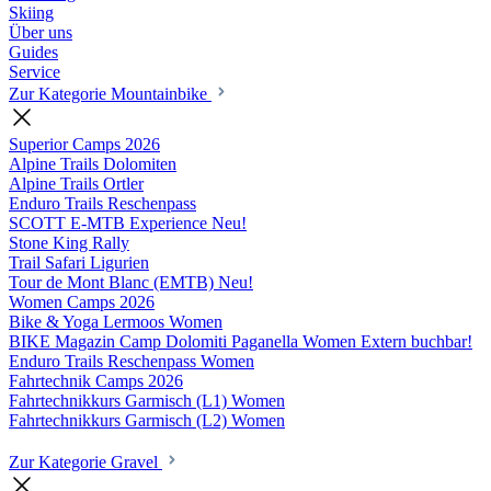
Skiing
Über uns
Guides
Service
Zur Kategorie Mountainbike
Superior Camps
2026
Alpine Trails Dolomiten
Alpine Trails Ortler
Enduro Trails Reschenpass
SCOTT E-MTB Experience
Neu!
Stone King Rally
Trail Safari Ligurien
Tour de Mont Blanc (EMTB)
Neu!
Women Camps
2026
Bike & Yoga Lermoos Women
BIKE Magazin Camp Dolomiti Paganella Women
Extern buchbar!
Enduro Trails Reschenpass Women
Fahrtechnik Camps
2026
Fahrtechnikkurs Garmisch (L1) Women
Fahrtechnikkurs Garmisch (L2) Women
Zur Kategorie Gravel