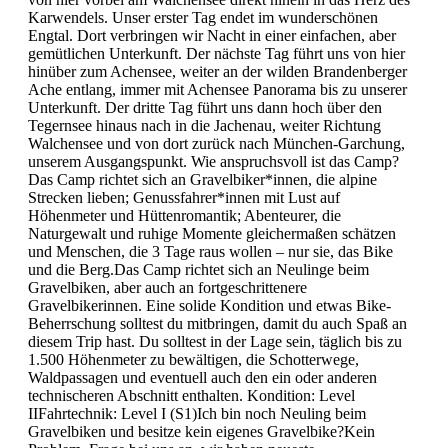
Karwendels. Unser erster Tag endet im wunderschönen
Engtal. Dort verbringen wir Nacht in einer einfachen, aber
gemütlichen Unterkunft. Der nächste Tag führt uns von hier
hinüber zum Achensee, weiter an der wilden Brandenberger
Ache entlang, immer mit Achensee Panorama bis zu unserer
Unterkunft. Der dritte Tag führt uns dann hoch über den
Tegernsee hinaus nach in die Jachenau, weiter Richtung
Walchensee und von dort zurück nach München-Garchung,
unserem Ausgangspunkt. Wie anspruchsvoll ist das Camp?
Das Camp richtet sich an Gravelbiker*innen, die alpine
Strecken lieben; Genussfahrer*innen mit Lust auf
Höhenmeter und Hüttenromantik; Abenteurer, die
Naturgewalt und ruhige Momente gleichermaßen schätzen
und Menschen, die 3 Tage raus wollen – nur sie, das Bike
und die Berg.Das Camp richtet sich an Neulinge beim
Gravelbiken, aber auch an fortgeschrittenere
Gravelbikerinnen. Eine solide Kondition und etwas Bike-
Beherrschung solltest du mitbringen, damit du auch Spaß an
diesem Trip hast. Du solltest in der Lage sein, täglich bis zu
1.500 Höhenmeter zu bewältigen, die Schotterwege,
Waldpassagen und eventuell auch den ein oder anderen
technischeren Abschnitt enthalten. Kondition: Level
IIFahrtechnik: Level I (S1)Ich bin noch Neuling beim
Gravelbiken und besitze kein eigenes Gravelbike?Kein