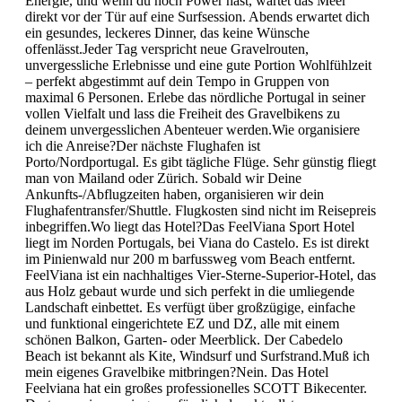
Energie, und wenn du noch Power hast, wartet das Meer
direkt vor der Tür auf eine Surfsession. Abends erwartet dich
ein gesundes, leckeres Dinner, das keine Wünsche
offenlässt.Jeder Tag verspricht neue Gravelrouten,
unvergessliche Erlebnisse und eine gute Portion Wohlfühlzeit
– perfekt abgestimmt auf dein Tempo in Gruppen von
maximal 6 Personen. Erlebe das nördliche Portugal in seiner
vollen Vielfalt und lass die Freiheit des Gravelbikens zu
deinem unvergesslichen Abenteuer werden.Wie organisiere
ich die Anreise?Der nächste Flughafen ist
Porto/Nordportugal. Es gibt tägliche Flüge. Sehr günstig fliegt
man von Mailand oder Zürich. Sobald wir Deine
Ankunfts-/Abflugzeiten haben, organisieren wir dein
Flughafentransfer/Shuttle. Flugkosten sind nicht im Reisepreis
inbegriffen.Wo liegt das Hotel?Das FeelViana Sport Hotel
liegt im Norden Portugals, bei Viana do Castelo. Es ist direkt
im Pinienwald nur 200 m barfussweg vom Beach entfernt.
FeelViana ist ein nachhaltiges Vier-Sterne-Superior-Hotel, das
aus Holz gebaut wurde und sich perfekt in die umliegende
Landschaft einbettet. Es verfügt über großzügige, einfache
und funktional eingerichtete EZ und DZ, alle mit einem
schönen Balkon, Garten- oder Meerblick. Der Cabedelo
Beach ist bekannt als Kite, Windsurf und Surfstrand.Muß ich
mein eigenes Gravelbike mitbringen?Nein. Das Hotel
Feelviana hat ein großes professionelles SCOTT Bikecenter.