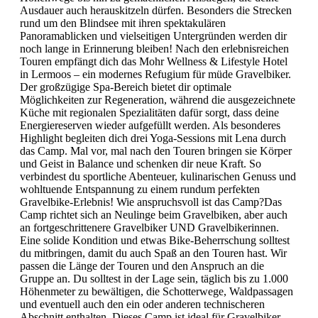
Ausdauer auch herauskitzeln dürfen. Besonders die Strecken
rund um den Blindsee mit ihren spektakulären
Panoramablicken und vielseitigen Untergründen werden dir
noch lange in Erinnerung bleiben! Nach den erlebnisreichen
Touren empfängt dich das Mohr Wellness & Lifestyle Hotel
in Lermoos – ein modernes Refugium für müde Gravelbiker.
Der großzügige Spa-Bereich bietet dir optimale
Möglichkeiten zur Regeneration, während die ausgezeichnete
Küche mit regionalen Spezialitäten dafür sorgt, dass deine
Energiereserven wieder aufgefüllt werden. Als besonderes
Highlight begleiten dich drei Yoga-Sessions mit Lena durch
das Camp. Mal vor, mal nach den Touren bringen sie Körper
und Geist in Balance und schenken dir neue Kraft. So
verbindest du sportliche Abenteuer, kulinarischen Genuss und
wohltuende Entspannung zu einem rundum perfekten
Gravelbike-Erlebnis! Wie anspruchsvoll ist das Camp?Das
Camp richtet sich an Neulinge beim Gravelbiken, aber auch
an fortgeschrittenere Gravelbiker UND Gravelbikerinnen.
Eine solide Kondition und etwas Bike-Beherrschung solltest
du mitbringen, damit du auch Spaß an den Touren hast. Wir
passen die Länge der Touren und den Anspruch an die
Gruppe an. Du solltest in der Lage sein, täglich bis zu 1.000
Höhenmeter zu bewältigen, die Schotterwege, Waldpassagen
und eventuell auch den ein oder anderen technischeren
Abschnitt enthalten. Dieses Camp ist ideal für Gravelbiker,