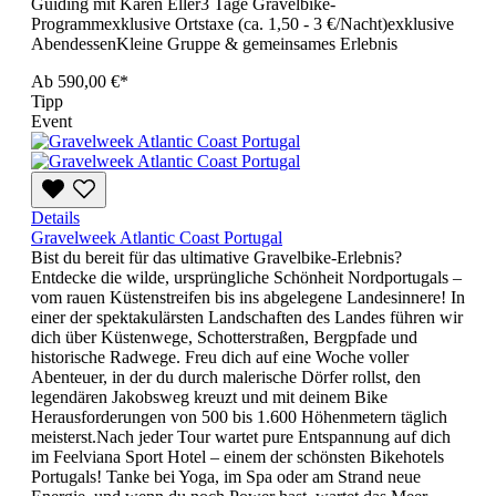
Guiding mit Karen Eller3 Tage Gravelbike-
Programmexklusive Ortstaxe (ca. 1,50 - 3 €/Nacht)exklusive
AbendessenKleine Gruppe & gemeinsames Erlebnis
Ab
590,00 €*
Tipp
Event
Details
Gravelweek Atlantic Coast Portugal
Bist du bereit für das ultimative Gravelbike-Erlebnis?
Entdecke die wilde, ursprüngliche Schönheit Nordportugals –
vom rauen Küstenstreifen bis ins abgelegene Landesinnere! In
einer der spektakulärsten Landschaften des Landes führen wir
dich über Küstenwege, Schotterstraßen, Bergpfade und
historische Radwege. Freu dich auf eine Woche voller
Abenteuer, in der du durch malerische Dörfer rollst, den
legendären Jakobsweg kreuzt und mit deinem Bike
Herausforderungen von 500 bis 1.600 Höhenmetern täglich
meisterst.Nach jeder Tour wartet pure Entspannung auf dich
im Feelviana Sport Hotel – einem der schönsten Bikehotels
Portugals! Tanke bei Yoga, im Spa oder am Strand neue