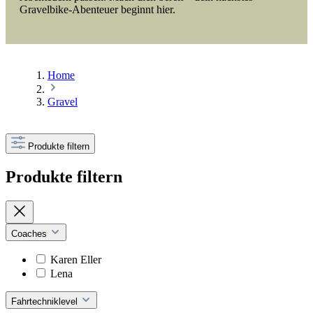
Gravelbike-Abenteuer beginnt hier.
Home
Gravel
Produkte filtern
Produkte filtern
Coaches
Karen Eller
Lena
Fahrtechniklevel