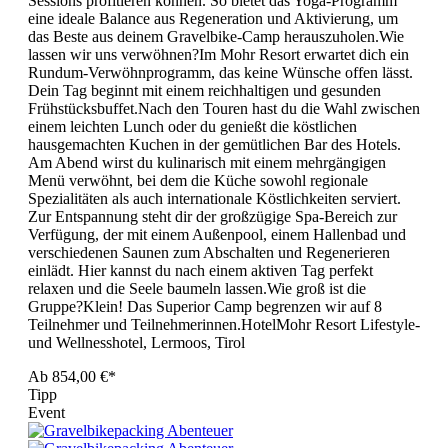
Sessions profitieren können. So bietet das Yoga-Programm
eine ideale Balance aus Regeneration und Aktivierung, um
das Beste aus deinem Gravelbike-Camp herauszuholen.Wie
lassen wir uns verwöhnen?Im Mohr Resort erwartet dich ein
Rundum-Verwöhnprogramm, das keine Wünsche offen lässt.
Dein Tag beginnt mit einem reichhaltigen und gesunden
Frühstücksbuffet.Nach den Touren hast du die Wahl zwischen
einem leichten Lunch oder du genießt die köstlichen
hausgemachten Kuchen in der gemütlichen Bar des Hotels.
Am Abend wirst du kulinarisch mit einem mehrgängigen
Menü verwöhnt, bei dem die Küche sowohl regionale
Spezialitäten als auch internationale Köstlichkeiten serviert.
Zur Entspannung steht dir der großzügige Spa-Bereich zur
Verfügung, der mit einem Außenpool, einem Hallenbad und
verschiedenen Saunen zum Abschalten und Regenerieren
einlädt. Hier kannst du nach einem aktiven Tag perfekt
relaxen und die Seele baumeln lassen.Wie groß ist die
Gruppe?Klein! Das Superior Camp begrenzen wir auf 8
Teilnehmer und Teilnehmerinnen.HotelMohr Resort Lifestyle-
und Wellnesshotel, Lermoos, Tirol
Ab
854,00 €*
Tipp
Event