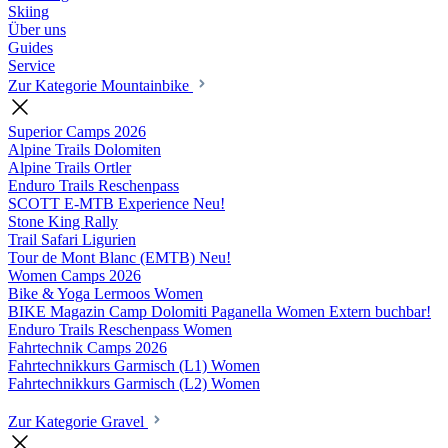
Skiing
Über uns
Guides
Service
Zur Kategorie Mountainbike
Superior Camps
2026
Alpine Trails Dolomiten
Alpine Trails Ortler
Enduro Trails Reschenpass
SCOTT E-MTB Experience
Neu!
Stone King Rally
Trail Safari Ligurien
Tour de Mont Blanc (EMTB)
Neu!
Women Camps
2026
Bike & Yoga Lermoos Women
BIKE Magazin Camp Dolomiti Paganella Women
Extern buchbar!
Enduro Trails Reschenpass Women
Fahrtechnik Camps
2026
Fahrtechnikkurs Garmisch (L1) Women
Fahrtechnikkurs Garmisch (L2) Women
Zur Kategorie Gravel