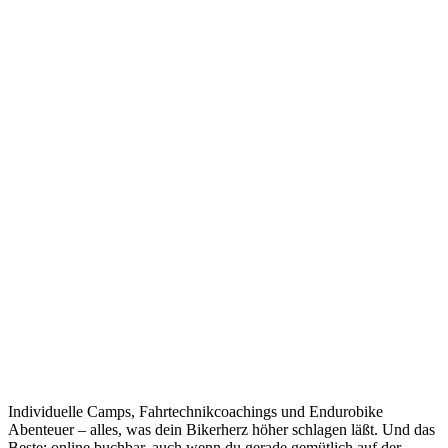
Individuelle Camps, Fahrtechnikcoachings und Endurobike
Abenteuer – alles, was dein Bikerherz höher schlagen läßt. Und das
Beste: online buchbar, auch wenn du gerade gemütlich auf der