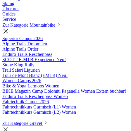
Skiing
Über uns
Guides
Service
Zur Kategorie Mountainbike
Superior Camps
2026
Alpine Trails Dolomiten
Alpine Trails Ortler
Enduro Trails Reschenpass
SCOTT E-MTB Experience
Neu!
Stone King Rally
Trail Safari Ligurien
Tour de Mont Blanc (EMTB)
Neu!
Women Camps
2026
Bike & Yoga Lermoos Women
BIKE Magazin Camp Dolomiti Paganella Women
Extern buchbar!
Enduro Trails Reschenpass Women
Fahrtechnik Camps
2026
Fahrtechnikkurs Garmisch (L1) Women
Fahrtechnikkurs Garmisch (L2) Women
Zur Kategorie Gravel