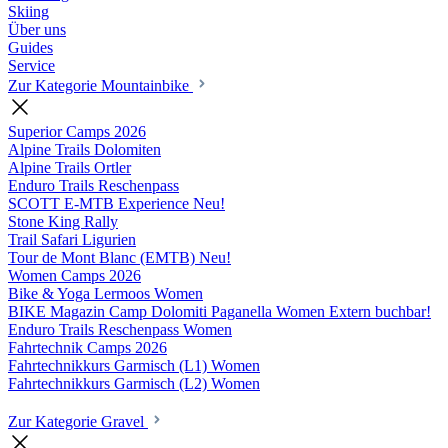
Skiing
Über uns
Guides
Service
Zur Kategorie Mountainbike
Superior Camps
2026
Alpine Trails Dolomiten
Alpine Trails Ortler
Enduro Trails Reschenpass
SCOTT E-MTB Experience
Neu!
Stone King Rally
Trail Safari Ligurien
Tour de Mont Blanc (EMTB)
Neu!
Women Camps
2026
Bike & Yoga Lermoos Women
BIKE Magazin Camp Dolomiti Paganella Women
Extern buchbar!
Enduro Trails Reschenpass Women
Fahrtechnik Camps
2026
Fahrtechnikkurs Garmisch (L1) Women
Fahrtechnikkurs Garmisch (L2) Women
Zur Kategorie Gravel