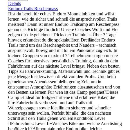
Details
Enduro Trails Reschenpass
Bist du bereit für echtes Enduro Mountainbiken und willst
lernen, wie du sicher und schnell die anspruchsvollen Trails
meisterst? Dann ist unser Enduro Trailcamp am Reschenpass
genau das Richtige für dich! Unsere Coaches Wolfi und Flo
zeigen dir die geheimen Tricks der Trailninjas.Über 3 Tage
hinweg erkundest du die spektakulären Dreiländer Enduro
Trails rund um das Reschengebiet und Nauders – technisch
anspruchsvoll, flowig und mit tollem Panorama zugleich. In
kleinen Gruppen von maximal 7 Teilnehmern sorgen unsere
Coaches für intensives, persönliches Training, damit du dein
Fahrkönnen auf das nächste Level bringst. Neben den besten
Tipps zu Fahrwerkstuning, Materialwahl und Technik gibt es
jede Menge Insiderwissen direkt von den Profis. Und beim
gemeinsamen Abendessen bleibt genug Zeit, um in
entspannter Atmosphäre Erfahrungen auszutauschen und von
den Besten zu lernen.Für wen ist das Camp geeignet?Dieses
Camp ist ideal für fortgeschrittene und erfahrene Biker, die
ihre Fahrtechnik verbessern und auf Trails mit
Wurzelpassagen sowie Ideallinien sicherer und schneller
unterwegs sein wollen. Perfekt für alle, die den nächsten
Schritt auf den Trails gehen wollen!Kondition: Level
IIFahrtechnik: Level II+Welches Bike und welche Ausrüstung
benötige ich?Allmountain oder Endurobike, leichte