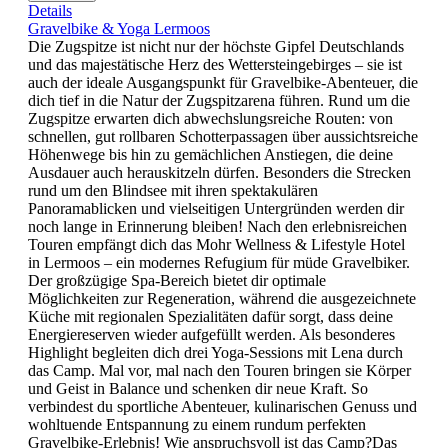
Details
Gravelbike & Yoga Lermoos
Die Zugspitze ist nicht nur der höchste Gipfel Deutschlands
und das majestätische Herz des Wettersteingebirges – sie ist
auch der ideale Ausgangspunkt für Gravelbike-Abenteuer, die
dich tief in die Natur der Zugspitzarena führen. Rund um die
Zugspitze erwarten dich abwechslungsreiche Routen: von
schnellen, gut rollbaren Schotterpassagen über aussichtsreiche
Höhenwege bis hin zu gemächlichen Anstiegen, die deine
Ausdauer auch herauskitzeln dürfen. Besonders die Strecken
rund um den Blindsee mit ihren spektakulären
Panoramablicken und vielseitigen Untergründen werden dir
noch lange in Erinnerung bleiben! Nach den erlebnisreichen
Touren empfängt dich das Mohr Wellness & Lifestyle Hotel
in Lermoos – ein modernes Refugium für müde Gravelbiker.
Der großzügige Spa-Bereich bietet dir optimale
Möglichkeiten zur Regeneration, während die ausgezeichnete
Küche mit regionalen Spezialitäten dafür sorgt, dass deine
Energiereserven wieder aufgefüllt werden. Als besonderes
Highlight begleiten dich drei Yoga-Sessions mit Lena durch
das Camp. Mal vor, mal nach den Touren bringen sie Körper
und Geist in Balance und schenken dir neue Kraft. So
verbindest du sportliche Abenteuer, kulinarischen Genuss und
wohltuende Entspannung zu einem rundum perfekten
Gravelbike-Erlebnis! Wie anspruchsvoll ist das Camp?Das