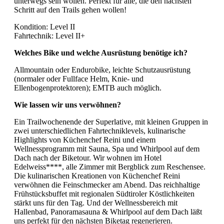
unterwegs sein wollen. Perfekt für alle, die den nächsten
Schritt auf den Trails gehen wollen!
Kondition: Level II
Fahrtechnik: Level II+
Welches Bike und welche Ausrüstung benötige ich?
Allmountain oder Endurobike, leichte Schutzausrüstung
(normaler oder Fullface Helm, Knie- und
Ellenbogenprotektoren); EMTB auch möglich.
Wie lassen wir uns verwöhnen?
Ein Trailwochenende der Superlative, mit kleinen Gruppen in
zwei unterschiedlichen Fahrtechniklevels, kulinarische
Highlights von Küchenchef Reini und einem
Wellnessprogramm mit Sauna, Spa und Whirlpool auf dem
Dach nach der Biketour. Wir wohnen im Hotel
Edelweiss****, alle Zimmer mit Bergblick zum Reschensee.
Die kulinarischen Kreationen von Küchenchef Reini
verwöhnen die Feinschmecker am Abend. Das reichhaltige
Frühstücksbuffet mit regionalen Südtiroler Köstlichkeiten
stärkt uns für den Tag. Und der Wellnessbereich mit
Hallenbad, Panoramasauna & Whirlpool auf dem Dach läßt
uns perfekt für den nächsten Biketag regenerieren.