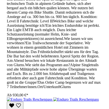
technischen Trails in alpinem Gelände haben, sich aber
bergauf auch ein bißchen quälen können. Wir nutzen bei
diesem Camp ein Bike Shuttle. Damit reduzieren sich die
Anstiege auf ca. 300 hm bis ca. 900 hm täglich. Kondition:
Level II Fahrtechnik: Level IIIWelches Bike und welche
Ausrüstung benötige ich?Ein leichtes Endurobike ist perfekt.
Ein Light EMTB auch möglich. Dazu leichte
Schutzausrüstung (normaler Helm, Knie- und
Ellbogenprotektoren) ist ausreichend.Wie lassen wir uns
verwöhnen?Ein Trailwochenende der Superlative. Wir
wohnen in einem gemütlichen Hotel mit Zimmern im
Mountainstyle. Das Frühstücksbuffet stärkt uns für den Tag.
Die Bar hat den wohl beliebtesten Aperol Spritz der Region.
Am Abend besuchen wir lokale Restaurants in der Altstadt
von Glurns.Wie sieht das Programm aus?Alpine Singletrails
und alte Militärpfade sowie hohe alpine Übergänge warten
auf Euch. Bis zu 2.000 hm Abfahrtsspaß und Trailgenuss
erfordern aber auch gute Fahrtechnik und Kondition. Wie
groß ist die Gruppe?Das Ortler Camp begrenzen wir auf max
7 Teilnehmer/innen.Ort/UnterkunftGlurns
Ab
930,00 €*