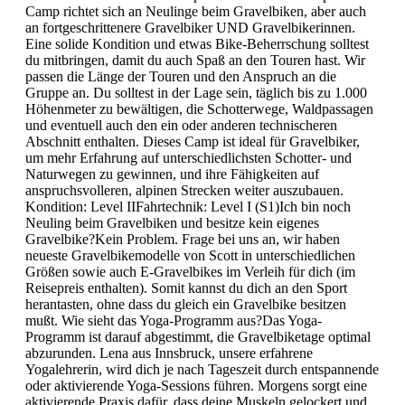
Camp richtet sich an Neulinge beim Gravelbiken, aber auch
an fortgeschrittenere Gravelbiker UND Gravelbikerinnen.
Eine solide Kondition und etwas Bike-Beherrschung solltest
du mitbringen, damit du auch Spaß an den Touren hast. Wir
passen die Länge der Touren und den Anspruch an die
Gruppe an. Du solltest in der Lage sein, täglich bis zu 1.000
Höhenmeter zu bewältigen, die Schotterwege, Waldpassagen
und eventuell auch den ein oder anderen technischeren
Abschnitt enthalten. Dieses Camp ist ideal für Gravelbiker,
um mehr Erfahrung auf unterschiedlichsten Schotter- und
Naturwegen zu gewinnen, und ihre Fähigkeiten auf
anspruchsvolleren, alpinen Strecken weiter auszubauen.
Kondition: Level IIFahrtechnik: Level I (S1)Ich bin noch
Neuling beim Gravelbiken und besitze kein eigenes
Gravelbike?Kein Problem. Frage bei uns an, wir haben
neueste Gravelbikemodelle von Scott in unterschiedlichen
Größen sowie auch E-Gravelbikes im Verleih für dich (im
Reisepreis enthalten). Somit kannst du dich an den Sport
herantasten, ohne dass du gleich ein Gravelbike besitzen
mußt. Wie sieht das Yoga-Programm aus?Das Yoga-
Programm ist darauf abgestimmt, die Gravelbiketage optimal
abzurunden. Lena aus Innsbruck, unsere erfahrene
Yogalehrerin, wird dich je nach Tageszeit durch entspannende
oder aktivierende Yoga-Sessions führen. Morgens sorgt eine
aktivierende Praxis dafür, dass deine Muskeln gelockert und