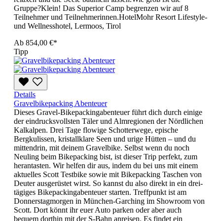
Gruppe?Klein! Das Superior Camp begrenzen wir auf 8
Teilnehmer und Teilnehmerinnen.HotelMohr Resort Lifestyle-
und Wellnesshotel, Lermoos, Tirol
Ab
854,00 €*
Tipp
Details
Gravelbikepacking Abenteuer
Dieses Gravel-Bikepackingabenteuer führt dich durch einige
der eindrucksvollsten Täler und Almregionen der Nördlichen
Kalkalpen. Drei Tage flowige Schotterwege, epische
Bergkulissen, kristallklare Seen und urige Hütten – und du
mittendrin, mit deinem Gravelbike. Selbst wenn du noch
Neuling beim Bikepacking bist, ist dieser Trip perfekt, zum
herantasten. Wir helfen dir aus, indem du bei uns mit einem
aktuelles Scott Testbike sowie mit Bikepacking Taschen von
Deuter ausgerüstet wirst. So kannst du also direkt in ein drei-
tägiges Bikepackingabenteuer starten. Treffpunkt ist am
Donnerstagmorgen in München-Garching im Showroom von
Scott. Dort könnt ihr euer Auto parken oder aber auch
bequem dorthin mit der S-Bahn anreisen. Es findet ein