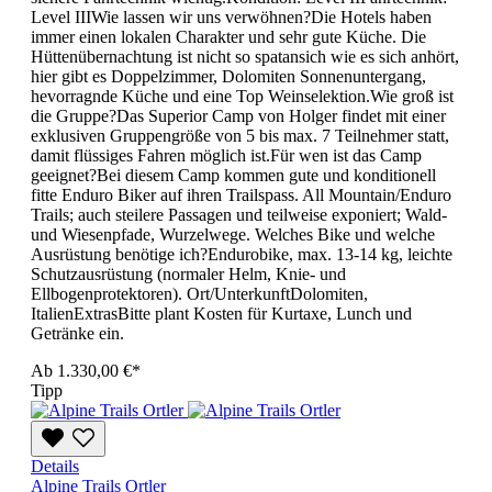
Level IIIWie lassen wir uns verwöhnen?Die Hotels haben
immer einen lokalen Charakter und sehr gute Küche. Die
Hüttenübernachtung ist nicht so spatansich wie es sich anhört,
hier gibt es Doppelzimmer, Dolomiten Sonnenuntergang,
hevorragnde Küche und eine Top Weinselektion.Wie groß ist
die Gruppe?Das Superior Camp von Holger findet mit einer
exklusiven Gruppengröße von 5 bis max. 7 Teilnehmer statt,
damit flüssiges Fahren möglich ist.Für wen ist das Camp
geeignet?Bei diesem Camp kommen gute und konditionell
fitte Enduro Biker auf ihren Trailspass. All Mountain/Enduro
Trails; auch steilere Passagen und teilweise exponiert; Wald-
und Wiesenpfade, Wurzelwege. Welches Bike und welche
Ausrüstung benötige ich?Endurobike, max. 13-14 kg, leichte
Schutzausrüstung (normaler Helm, Knie- und
Ellbogenprotektoren). Ort/UnterkunftDolomiten,
ItalienExtrasBitte plant Kosten für Kurtaxe, Lunch und
Getränke ein.
Ab
1.330,00 €*
Tipp
Details
Alpine Trails Ortler