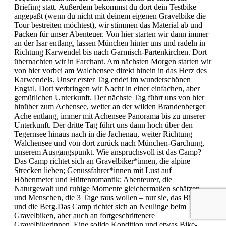
Briefing statt. Außerdem bekommst du dort dein Testbike
angepaßt (wenn du nicht mit deinem eigenen Gravelbike die
Tour bestreiten möchtest), wir stimmen das Material ab und
Packen für unser Abenteuer. Von hier starten wir dann immer
an der Isar entlang, lassen München hinter uns und radeln in
Richtung Karwendel bis nach Garmisch-Partenkirchen. Dort
übernachten wir in Farchant. Am nächsten Morgen starten wir
von hier vorbei am Walchensee direkt hinein in das Herz des
Karwendels. Unser erster Tag endet im wunderschönen
Engtal. Dort verbringen wir Nacht in einer einfachen, aber
gemütlichen Unterkunft. Der nächste Tag führt uns von hier
hinüber zum Achensee, weiter an der wilden Brandenberger
Ache entlang, immer mit Achensee Panorama bis zu unserer
Unterkunft. Der dritte Tag führt uns dann hoch über den
Tegernsee hinaus nach in die Jachenau, weiter Richtung
Walchensee und von dort zurück nach München-Garchung,
unserem Ausgangspunkt. Wie anspruchsvoll ist das Camp?
Das Camp richtet sich an Gravelbiker*innen, die alpine
Strecken lieben; Genussfahrer*innen mit Lust auf
Höhenmeter und Hüttenromantik; Abenteurer, die
Naturgewalt und ruhige Momente gleichermaßen schätzen
und Menschen, die 3 Tage raus wollen – nur sie, das Bike
und die Berg.Das Camp richtet sich an Neulinge beim
Gravelbiken, aber auch an fortgeschrittenere
Gravelbikerinnen. Eine solide Kondition und etwas Bike-