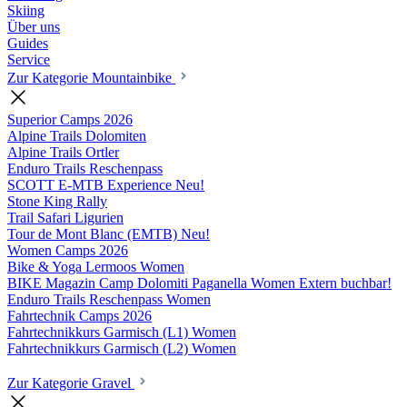
Skiing
Über uns
Guides
Service
Zur Kategorie Mountainbike
Superior Camps
2026
Alpine Trails Dolomiten
Alpine Trails Ortler
Enduro Trails Reschenpass
SCOTT E-MTB Experience
Neu!
Stone King Rally
Trail Safari Ligurien
Tour de Mont Blanc (EMTB)
Neu!
Women Camps
2026
Bike & Yoga Lermoos Women
BIKE Magazin Camp Dolomiti Paganella Women
Extern buchbar!
Enduro Trails Reschenpass Women
Fahrtechnik Camps
2026
Fahrtechnikkurs Garmisch (L1) Women
Fahrtechnikkurs Garmisch (L2) Women
Zur Kategorie Gravel