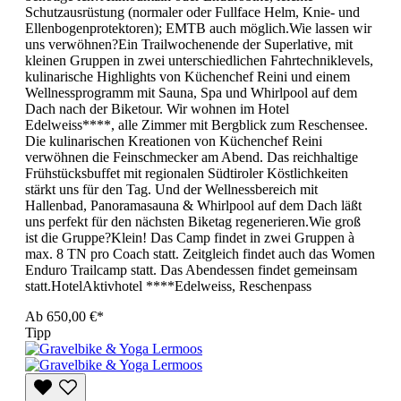
Schutzausrüstung (normaler oder Fullface Helm, Knie- und
Ellenbogenprotektoren); EMTB auch möglich.Wie lassen wir
uns verwöhnen?Ein Trailwochenende der Superlative, mit
kleinen Gruppen in zwei unterschiedlichen Fahrtechniklevels,
kulinarische Highlights von Küchenchef Reini und einem
Wellnessprogramm mit Sauna, Spa und Whirlpool auf dem
Dach nach der Biketour. Wir wohnen im Hotel
Edelweiss****, alle Zimmer mit Bergblick zum Reschensee.
Die kulinarischen Kreationen von Küchenchef Reini
verwöhnen die Feinschmecker am Abend. Das reichhaltige
Frühstücksbuffet mit regionalen Südtiroler Köstlichkeiten
stärkt uns für den Tag. Und der Wellnessbereich mit
Hallenbad, Panoramasauna & Whirlpool auf dem Dach läßt
uns perfekt für den nächsten Biketag regenerieren.Wie groß
ist die Gruppe?Klein! Das Camp findet in zwei Gruppen à
max. 8 TN pro Coach statt. Zeitgleich findet auch das Women
Enduro Trailcamp statt. Das Abendessen findet gemeinsam
statt.HotelAktivhotel ****Edelweiss, Reschenpass
Ab
650,00 €*
Tipp