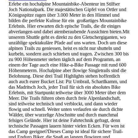
Erlebe ein hochalpine Mountainbike-Abenteur im Stilfser
Joch Nationalpark. Die majestätischen Gipfel von Ortler und
Königsspitze ragen über 3.000 Meter in den Himmel und
bilden die perfekte Kulisse für ein großartiges Mountainbike
Erlebnis. Hier erwarten dich epische Trails, die dir einiges
abverlangen-und dabei atemberaubende Aussichten bieten.Mit
unserem Shuttle geht es direkt zu den Gletschergiganten, wo
unzählige spektakuläre Pfade auf uns warten. Doch um diese
alpinen Trails zu geniessen, heist es nicht nur shutteln und
kurbeln, sondern auch schieben und tragen. Zwischen 300 bis
zu 900 Höhenmeter stehen täglich auf dem Programm, an
einem der Tage auch eine Hike-a-Bike Passage mit rund 600
Höhenmeterrn. Hochalpine aber flowige Singletrails sind die
Belohnung. Diese drei Trail Highlights stehen hoffentlich
auch auch eurer Bucket List: Piz Umbrail, Schartlkamm, und
das Madritsch Joch, jeder Trail für sich ein absolutes Bike
Erlebnis, mit Startpunkt teilweise über 3000 Meter über dem
Meer. Die Trails führen oben durch freie Alpenlandschaft,
sind teilweise technisch und verblockt, und dann wieder
flowig und schnell. Weiter unten verlaufen sie durch dichte
Wälder, über wurzelige Abschnitte und durch manchmal
felsiges Gelände. Hier ist deine Fahrtechnik gefragt, denn
technische Passagen lauern hinter vielen Ecken. Für wen ist
das Camp geeignet?Dieses Camp ist ideal für sichere Trail-
und Enduro Biker, die Spaß an langen flowigen und