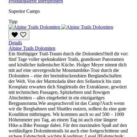
Produktgalerie überspringen
Superior Camps
Tipp
Details
Alpine Trails Dolomiten
Ein fünftägiger Trail-Traum durch die Dolomiten!Stell dir vor:
fünf Tage voller spektakulärer Trails, grandioser Panoramen
und köstlicher italienischer Küche. Holger Meyer nimmt dich
mit auf eine unvergessliche Mountainbike-Tour durch die
Dolomiten – eine der beeindruckendsten Berglandschaften
der Welt. Von der Marmolada über den Sellastock bis zum
Kronplatz erwarten dich Singletrails der Extraklasse, gewürzt
mit technischen Passagen, Spitzkehren und flowigen
Abschnitten – alles eingebettet in ein einzigartiges
Bergpanorama.Wie anspruchsvoll ist das Camp?Auch wenn
wir die Bergbahnen und Shuttles nutzen, solltest du eine gute
Kondition mitbringen. Wir kommen auch so auf 500 – 1000
Höhenmeter pro Tag, an einem Tag ist auch eine längere
Hike-a-Bike Passage dabei. Für den maximalen Spaß auf den
weitläufigen Dolomitentrails ist auch eine fortgeschrittene und
sichere Fahrtechnik wichtig.Kondition: Level IIFahrtechnik: