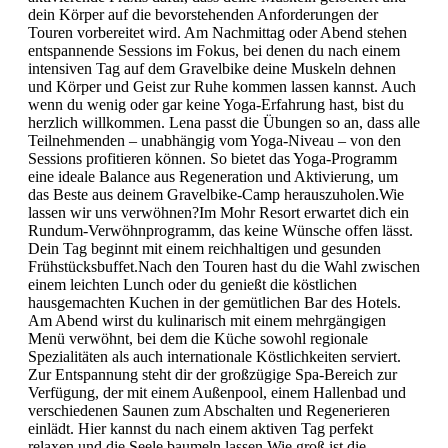
dein Körper auf die bevorstehenden Anforderungen der
Touren vorbereitet wird. Am Nachmittag oder Abend stehen
entspannende Sessions im Fokus, bei denen du nach einem
intensiven Tag auf dem Gravelbike deine Muskeln dehnen
und Körper und Geist zur Ruhe kommen lassen kannst. Auch
wenn du wenig oder gar keine Yoga-Erfahrung hast, bist du
herzlich willkommen. Lena passt die Übungen so an, dass alle
Teilnehmenden – unabhängig vom Yoga-Niveau – von den
Sessions profitieren können. So bietet das Yoga-Programm
eine ideale Balance aus Regeneration und Aktivierung, um
das Beste aus deinem Gravelbike-Camp herauszuholen.Wie
lassen wir uns verwöhnen?Im Mohr Resort erwartet dich ein
Rundum-Verwöhnprogramm, das keine Wünsche offen lässt.
Dein Tag beginnt mit einem reichhaltigen und gesunden
Frühstücksbuffet.Nach den Touren hast du die Wahl zwischen
einem leichten Lunch oder du genießt die köstlichen
hausgemachten Kuchen in der gemütlichen Bar des Hotels.
Am Abend wirst du kulinarisch mit einem mehrgängigen
Menü verwöhnt, bei dem die Küche sowohl regionale
Spezialitäten als auch internationale Köstlichkeiten serviert.
Zur Entspannung steht dir der großzügige Spa-Bereich zur
Verfügung, der mit einem Außenpool, einem Hallenbad und
verschiedenen Saunen zum Abschalten und Regenerieren
einlädt. Hier kannst du nach einem aktiven Tag perfekt
relaxen und die Seele baumeln lassen.Wie groß ist die