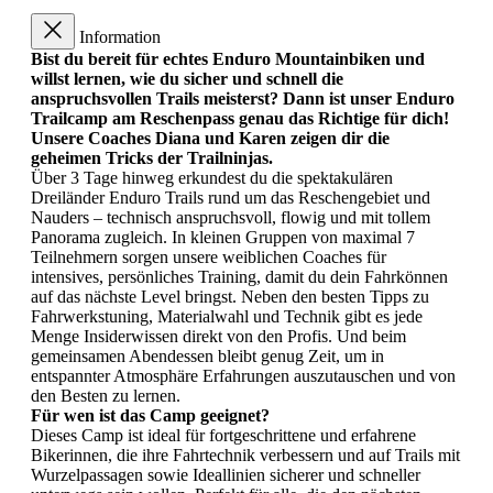
Information
Bist du bereit für echtes Enduro Mountainbiken und
willst lernen, wie du sicher und schnell die
anspruchsvollen Trails meisterst? Dann ist unser Enduro
Trailcamp am Reschenpass genau das Richtige für dich!
Unsere Coaches Diana und Karen zeigen dir die
geheimen Tricks der Trailninjas.
Über 3 Tage hinweg erkundest du die spektakulären
Dreiländer Enduro Trails rund um das Reschengebiet und
Nauders – technisch anspruchsvoll, flowig und mit tollem
Panorama zugleich. In kleinen Gruppen von maximal 7
Teilnehmern sorgen unsere weiblichen Coaches für
intensives, persönliches Training, damit du dein Fahrkönnen
auf das nächste Level bringst. Neben den besten Tipps zu
Fahrwerkstuning, Materialwahl und Technik gibt es jede
Menge Insiderwissen direkt von den Profis. Und beim
gemeinsamen Abendessen bleibt genug Zeit, um in
entspannter Atmosphäre Erfahrungen auszutauschen und von
den Besten zu lernen.
Für wen ist das Camp geeignet?
Dieses Camp ist ideal für fortgeschrittene und erfahrene
Bikerinnen, die ihre Fahrtechnik verbessern und auf Trails mit
Wurzelpassagen sowie Ideallinien sicherer und schneller