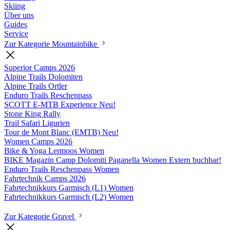
Skiing
Über uns
Guides
Service
Zur Kategorie Mountainbike
Superior Camps
2026
Alpine Trails Dolomiten
Alpine Trails Ortler
Enduro Trails Reschenpass
SCOTT E-MTB Experience
Neu!
Stone King Rally
Trail Safari Ligurien
Tour de Mont Blanc (EMTB)
Neu!
Women Camps
2026
Bike & Yoga Lermoos Women
BIKE Magazin Camp Dolomiti Paganella Women
Extern buchbar!
Enduro Trails Reschenpass Women
Fahrtechnik Camps
2026
Fahrtechnikkurs Garmisch (L1) Women
Fahrtechnikkurs Garmisch (L2) Women
Zur Kategorie Gravel