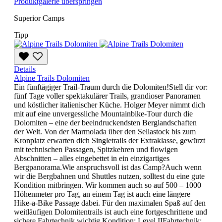
Produktgalerie überspringen
Superior Camps
Tipp
Details
Alpine Trails Dolomiten
Ein fünftägiger Trail-Traum durch die Dolomiten!Stell dir vor:
fünf Tage voller spektakulärer Trails, grandioser Panoramen
und köstlicher italienischer Küche. Holger Meyer nimmt dich
mit auf eine unvergessliche Mountainbike-Tour durch die
Dolomiten – eine der beeindruckendsten Berglandschaften
der Welt. Von der Marmolada über den Sellastock bis zum
Kronplatz erwarten dich Singletrails der Extraklasse, gewürzt
mit technischen Passagen, Spitzkehren und flowigen
Abschnitten – alles eingebettet in ein einzigartiges
Bergpanorama.Wie anspruchsvoll ist das Camp?Auch wenn
wir die Bergbahnen und Shuttles nutzen, solltest du eine gute
Kondition mitbringen. Wir kommen auch so auf 500 – 1000
Höhenmeter pro Tag, an einem Tag ist auch eine längere
Hike-a-Bike Passage dabei. Für den maximalen Spaß auf den
weitläufigen Dolomitentrails ist auch eine fortgeschrittene und
sichere Fahrtechnik wichtig.Kondition: Level IIFahrtechnik: