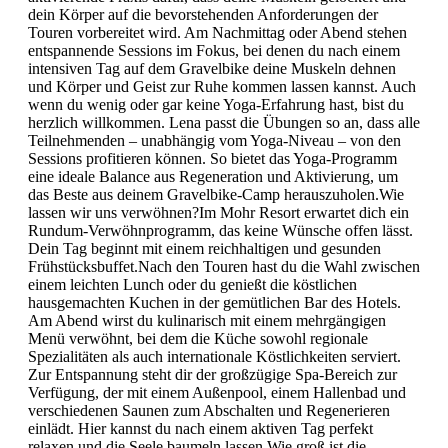
dein Körper auf die bevorstehenden Anforderungen der
Touren vorbereitet wird. Am Nachmittag oder Abend stehen
entspannende Sessions im Fokus, bei denen du nach einem
intensiven Tag auf dem Gravelbike deine Muskeln dehnen
und Körper und Geist zur Ruhe kommen lassen kannst. Auch
wenn du wenig oder gar keine Yoga-Erfahrung hast, bist du
herzlich willkommen. Lena passt die Übungen so an, dass alle
Teilnehmenden – unabhängig vom Yoga-Niveau – von den
Sessions profitieren können. So bietet das Yoga-Programm
eine ideale Balance aus Regeneration und Aktivierung, um
das Beste aus deinem Gravelbike-Camp herauszuholen.Wie
lassen wir uns verwöhnen?Im Mohr Resort erwartet dich ein
Rundum-Verwöhnprogramm, das keine Wünsche offen lässt.
Dein Tag beginnt mit einem reichhaltigen und gesunden
Frühstücksbuffet.Nach den Touren hast du die Wahl zwischen
einem leichten Lunch oder du genießt die köstlichen
hausgemachten Kuchen in der gemütlichen Bar des Hotels.
Am Abend wirst du kulinarisch mit einem mehrgängigen
Menü verwöhnt, bei dem die Küche sowohl regionale
Spezialitäten als auch internationale Köstlichkeiten serviert.
Zur Entspannung steht dir der großzügige Spa-Bereich zur
Verfügung, der mit einem Außenpool, einem Hallenbad und
verschiedenen Saunen zum Abschalten und Regenerieren
einlädt. Hier kannst du nach einem aktiven Tag perfekt
relaxen und die Seele baumeln lassen.Wie groß ist die