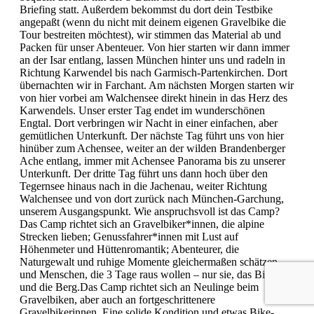
Briefing statt. Außerdem bekommst du dort dein Testbike
angepaßt (wenn du nicht mit deinem eigenen Gravelbike die
Tour bestreiten möchtest), wir stimmen das Material ab und
Packen für unser Abenteuer. Von hier starten wir dann immer
an der Isar entlang, lassen München hinter uns und radeln in
Richtung Karwendel bis nach Garmisch-Partenkirchen. Dort
übernachten wir in Farchant. Am nächsten Morgen starten wir
von hier vorbei am Walchensee direkt hinein in das Herz des
Karwendels. Unser erster Tag endet im wunderschönen
Engtal. Dort verbringen wir Nacht in einer einfachen, aber
gemütlichen Unterkunft. Der nächste Tag führt uns von hier
hinüber zum Achensee, weiter an der wilden Brandenberger
Ache entlang, immer mit Achensee Panorama bis zu unserer
Unterkunft. Der dritte Tag führt uns dann hoch über den
Tegernsee hinaus nach in die Jachenau, weiter Richtung
Walchensee und von dort zurück nach München-Garchung,
unserem Ausgangspunkt. Wie anspruchsvoll ist das Camp?
Das Camp richtet sich an Gravelbiker*innen, die alpine
Strecken lieben; Genussfahrer*innen mit Lust auf
Höhenmeter und Hüttenromantik; Abenteurer, die
Naturgewalt und ruhige Momente gleichermaßen schätzen
und Menschen, die 3 Tage raus wollen – nur sie, das Bike
und die Berg.Das Camp richtet sich an Neulinge beim
Gravelbiken, aber auch an fortgeschrittenere
Gravelbikerinnen. Eine solide Kondition und etwas Bike-