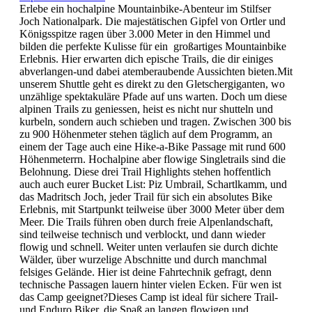
Erlebe ein hochalpine Mountainbike-Abenteur im Stilfser
Joch Nationalpark. Die majestätischen Gipfel von Ortler und
Königsspitze ragen über 3.000 Meter in den Himmel und
bilden die perfekte Kulisse für ein großartiges Mountainbike
Erlebnis. Hier erwarten dich epische Trails, die dir einiges
abverlangen-und dabei atemberaubende Aussichten bieten.Mit
unserem Shuttle geht es direkt zu den Gletschergiganten, wo
unzählige spektakuläre Pfade auf uns warten. Doch um diese
alpinen Trails zu geniessen, heist es nicht nur shutteln und
kurbeln, sondern auch schieben und tragen. Zwischen 300 bis
zu 900 Höhenmeter stehen täglich auf dem Programm, an
einem der Tage auch eine Hike-a-Bike Passage mit rund 600
Höhenmeterrn. Hochalpine aber flowige Singletrails sind die
Belohnung. Diese drei Trail Highlights stehen hoffentlich
auch auch eurer Bucket List: Piz Umbrail, Schartlkamm, und
das Madritsch Joch, jeder Trail für sich ein absolutes Bike
Erlebnis, mit Startpunkt teilweise über 3000 Meter über dem
Meer. Die Trails führen oben durch freie Alpenlandschaft,
sind teilweise technisch und verblockt, und dann wieder
flowig und schnell. Weiter unten verlaufen sie durch dichte
Wälder, über wurzelige Abschnitte und durch manchmal
felsiges Gelände. Hier ist deine Fahrtechnik gefragt, denn
technische Passagen lauern hinter vielen Ecken. Für wen ist
das Camp geeignet?Dieses Camp ist ideal für sichere Trail-
und Enduro Biker, die Spaß an langen flowigen und