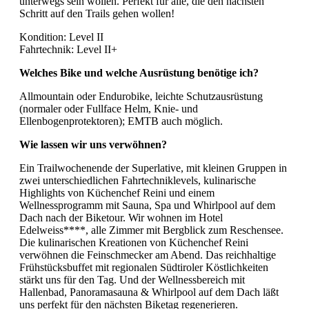
unterwegs sein wollen. Perfekt für alle, die den nächsten
Schritt auf den Trails gehen wollen!
Kondition: Level II
Fahrtechnik: Level II+
Welches Bike und welche Ausrüstung benötige ich?
Allmountain oder Endurobike, leichte Schutzausrüstung
(normaler oder Fullface Helm, Knie- und
Ellenbogenprotektoren); EMTB auch möglich.
Wie lassen wir uns verwöhnen?
Ein Trailwochenende der Superlative, mit kleinen Gruppen in
zwei unterschiedlichen Fahrtechniklevels, kulinarische
Highlights von Küchenchef Reini und einem
Wellnessprogramm mit Sauna, Spa und Whirlpool auf dem
Dach nach der Biketour. Wir wohnen im Hotel
Edelweiss****, alle Zimmer mit Bergblick zum Reschensee.
Die kulinarischen Kreationen von Küchenchef Reini
verwöhnen die Feinschmecker am Abend. Das reichhaltige
Frühstücksbuffet mit regionalen Südtiroler Köstlichkeiten
stärkt uns für den Tag. Und der Wellnessbereich mit
Hallenbad, Panoramasauna & Whirlpool auf dem Dach läßt
uns perfekt für den nächsten Biketag regenerieren.