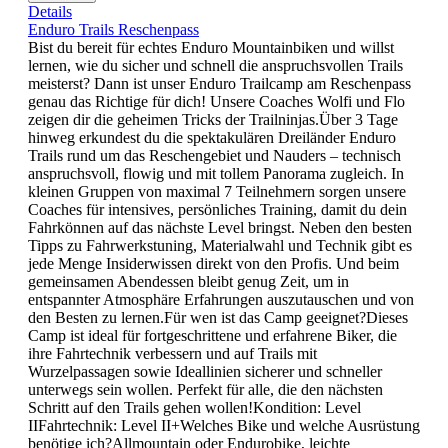
Details
Enduro Trails Reschenpass
Bist du bereit für echtes Enduro Mountainbiken und willst
lernen, wie du sicher und schnell die anspruchsvollen Trails
meisterst? Dann ist unser Enduro Trailcamp am Reschenpass
genau das Richtige für dich! Unsere Coaches Wolfi und Flo
zeigen dir die geheimen Tricks der Trailninjas.Über 3 Tage
hinweg erkundest du die spektakulären Dreiländer Enduro
Trails rund um das Reschengebiet und Nauders – technisch
anspruchsvoll, flowig und mit tollem Panorama zugleich. In
kleinen Gruppen von maximal 7 Teilnehmern sorgen unsere
Coaches für intensives, persönliches Training, damit du dein
Fahrkönnen auf das nächste Level bringst. Neben den besten
Tipps zu Fahrwerkstuning, Materialwahl und Technik gibt es
jede Menge Insiderwissen direkt von den Profis. Und beim
gemeinsamen Abendessen bleibt genug Zeit, um in
entspannter Atmosphäre Erfahrungen auszutauschen und von
den Besten zu lernen.Für wen ist das Camp geeignet?Dieses
Camp ist ideal für fortgeschrittene und erfahrene Biker, die
ihre Fahrtechnik verbessern und auf Trails mit
Wurzelpassagen sowie Ideallinien sicherer und schneller
unterwegs sein wollen. Perfekt für alle, die den nächsten
Schritt auf den Trails gehen wollen!Kondition: Level
IIFahrtechnik: Level II+Welches Bike und welche Ausrüstung
benötige ich?Allmountain oder Endurobike, leichte