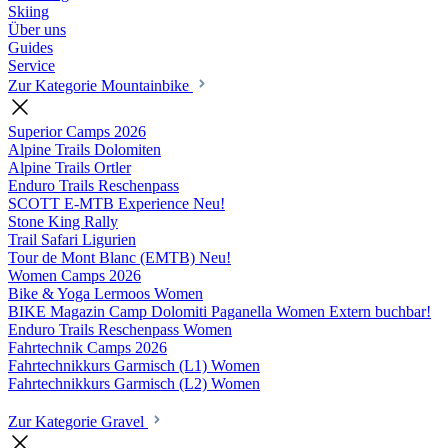
Skiing
Über uns
Guides
Service
Zur Kategorie Mountainbike
Superior Camps
2026
Alpine Trails Dolomiten
Alpine Trails Ortler
Enduro Trails Reschenpass
SCOTT E-MTB Experience
Neu!
Stone King Rally
Trail Safari Ligurien
Tour de Mont Blanc (EMTB)
Neu!
Women Camps
2026
Bike & Yoga Lermoos Women
BIKE Magazin Camp Dolomiti Paganella Women
Extern buchbar!
Enduro Trails Reschenpass Women
Fahrtechnik Camps
2026
Fahrtechnikkurs Garmisch (L1) Women
Fahrtechnikkurs Garmisch (L2) Women
Zur Kategorie Gravel