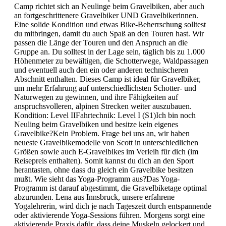
Camp richtet sich an Neulinge beim Gravelbiken, aber auch
an fortgeschrittenere Gravelbiker UND Gravelbikerinnen.
Eine solide Kondition und etwas Bike-Beherrschung solltest
du mitbringen, damit du auch Spaß an den Touren hast. Wir
passen die Länge der Touren und den Anspruch an die
Gruppe an. Du solltest in der Lage sein, täglich bis zu 1.000
Höhenmeter zu bewältigen, die Schotterwege, Waldpassagen
und eventuell auch den ein oder anderen technischeren
Abschnitt enthalten. Dieses Camp ist ideal für Gravelbiker,
um mehr Erfahrung auf unterschiedlichsten Schotter- und
Naturwegen zu gewinnen, und ihre Fähigkeiten auf
anspruchsvolleren, alpinen Strecken weiter auszubauen.
Kondition: Level IIFahrtechnik: Level I (S1)Ich bin noch
Neuling beim Gravelbiken und besitze kein eigenes
Gravelbike?Kein Problem. Frage bei uns an, wir haben
neueste Gravelbikemodelle von Scott in unterschiedlichen
Größen sowie auch E-Gravelbikes im Verleih für dich (im
Reisepreis enthalten). Somit kannst du dich an den Sport
herantasten, ohne dass du gleich ein Gravelbike besitzen
mußt. Wie sieht das Yoga-Programm aus?Das Yoga-
Programm ist darauf abgestimmt, die Gravelbiketage optimal
abzurunden. Lena aus Innsbruck, unsere erfahrene
Yogalehrerin, wird dich je nach Tageszeit durch entspannende
oder aktivierende Yoga-Sessions führen. Morgens sorgt eine
aktivierende Praxis dafür, dass deine Muskeln gelockert und