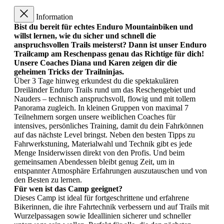
Information
Bist du bereit für echtes Enduro Mountainbiken und
willst lernen, wie du sicher und schnell die
anspruchsvollen Trails meisterst? Dann ist unser Enduro
Trailcamp am Reschenpass genau das Richtige für dich!
Unsere Coaches Diana und Karen zeigen dir die
geheimen Tricks der Trailninjas.
Über 3 Tage hinweg erkundest du die spektakulären
Dreiländer Enduro Trails rund um das Reschengebiet und
Nauders – technisch anspruchsvoll, flowig und mit tollem
Panorama zugleich. In kleinen Gruppen von maximal 7
Teilnehmern sorgen unsere weiblichen Coaches für
intensives, persönliches Training, damit du dein Fahrkönnen
auf das nächste Level bringst. Neben den besten Tipps zu
Fahrwerkstuning, Materialwahl und Technik gibt es jede
Menge Insiderwissen direkt von den Profis. Und beim
gemeinsamen Abendessen bleibt genug Zeit, um in
entspannter Atmosphäre Erfahrungen auszutauschen und von
den Besten zu lernen.
Für wen ist das Camp geeignet?
Dieses Camp ist ideal für fortgeschrittene und erfahrene
Bikerinnen, die ihre Fahrtechnik verbessern und auf Trails mit
Wurzelpassagen sowie Ideallinien sicherer und schneller