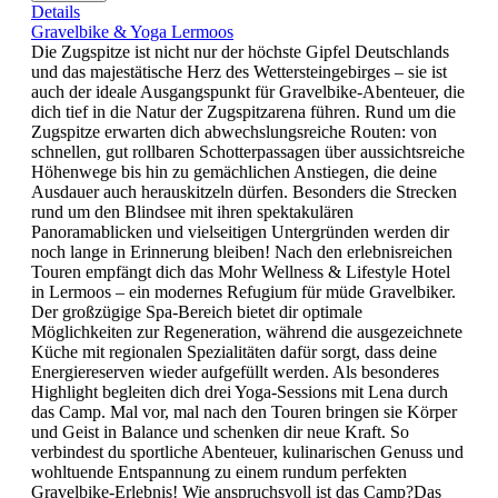
Details
Gravelbike & Yoga Lermoos
Die Zugspitze ist nicht nur der höchste Gipfel Deutschlands
und das majestätische Herz des Wettersteingebirges – sie ist
auch der ideale Ausgangspunkt für Gravelbike-Abenteuer, die
dich tief in die Natur der Zugspitzarena führen. Rund um die
Zugspitze erwarten dich abwechslungsreiche Routen: von
schnellen, gut rollbaren Schotterpassagen über aussichtsreiche
Höhenwege bis hin zu gemächlichen Anstiegen, die deine
Ausdauer auch herauskitzeln dürfen. Besonders die Strecken
rund um den Blindsee mit ihren spektakulären
Panoramablicken und vielseitigen Untergründen werden dir
noch lange in Erinnerung bleiben! Nach den erlebnisreichen
Touren empfängt dich das Mohr Wellness & Lifestyle Hotel
in Lermoos – ein modernes Refugium für müde Gravelbiker.
Der großzügige Spa-Bereich bietet dir optimale
Möglichkeiten zur Regeneration, während die ausgezeichnete
Küche mit regionalen Spezialitäten dafür sorgt, dass deine
Energiereserven wieder aufgefüllt werden. Als besonderes
Highlight begleiten dich drei Yoga-Sessions mit Lena durch
das Camp. Mal vor, mal nach den Touren bringen sie Körper
und Geist in Balance und schenken dir neue Kraft. So
verbindest du sportliche Abenteuer, kulinarischen Genuss und
wohltuende Entspannung zu einem rundum perfekten
Gravelbike-Erlebnis! Wie anspruchsvoll ist das Camp?Das