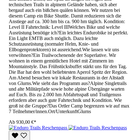
technischen Trails in alpinem Gelände haben, sich aber
bergauf auch ein bißchen quälen können. Wir nutzen bei
diesem Camp ein Bike Shuttle. Damit reduzieren sich die
Anstiege auf ca. 300 hm bis ca. 900 hm täglich. Kondition:
Level II Fahrtechnik: Level IIIWelches Bike und welche
Ausrüstung benötige ich?Ein leichtes Endurobike ist perfekt.
Ein Light EMTB auch möglich. Dazu leichte
Schutzausrüstung (normaler Helm, Knie- und
Ellbogenprotektoren) ist ausreichend.Wie lassen wir uns
verwöhnen?Ein Trailwochenende der Superlative. Wir
wohnen in einem gemütlichen Hotel mit Zimmern im
Mountainstyle. Das Frühstücksbuffet stärkt uns für den Tag.
Die Bar hat den wohl beliebtesten Aperol Spritz der Region.
Am Abend besuchen wir lokale Restaurants in der Altstadt
von Glurns.Wie sieht das Programm aus?Alpine Singletrails
und alte Militärpfade sowie hohe alpine Übergänge warten
auf Euch. Bis zu 2.000 hm Abfahrtsspaß und Trailgenuss
erfordern aber auch gute Fahrtechnik und Kondition. Wie
groß ist die Gruppe?Das Ortler Camp begrenzen wir auf max
7 Teilnehmer/innen.Ort/UnterkunftGlurns
Ab
930,00 €*