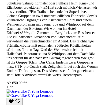
Schutzausrüstung (normaler oder Fullface Helm, Knie- und
Ellenbogenprotektoren); EMTB auch möglich.Wie lassen wir
uns verwöhnen?Ein Trailwochenende der Superlative, mit
kleinen Gruppen in zwei unterschiedlichen Fahrtechniklevels,
kulinarische Highlights von Küchenchef Reini und einem
Wellnessprogramm mit Sauna, Spa und Whirlpool auf dem
Dach nach der Biketour. Wir wohnen im Hotel
Edelweiss****, alle Zimmer mit Bergblick zum Reschensee.
Die kulinarischen Kreationen von Küchenchef Reini
verwöhnen die Feinschmecker am Abend. Das reichhaltige
Frühstücksbuffet mit regionalen Südtiroler Köstlichkeiten
stärkt uns für den Tag. Und der Wellnessbereich mit
Hallenbad, Panoramasauna & Whirlpool auf dem Dach läßt
uns perfekt für den nächsten Biketag regenerieren.Wie groß
ist die Gruppe?Klein! Das Camp findet in zwei Gruppen à
max. 8 TN pro Coach statt. Zeitgleich findet auch das Women
Enduro Trailcamp statt. Das Abendessen findet gemeinsam
statt.HotelAktivhotel ****Edelweiss, Reschenpass
Ab
650,00 €*
Tipp