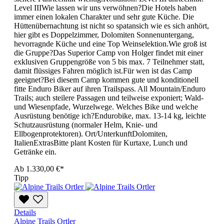
Level IIIWie lassen wir uns verwöhnen?Die Hotels haben
immer einen lokalen Charakter und sehr gute Küche. Die
Hüttenübernachtung ist nicht so spatansich wie es sich anhört,
hier gibt es Doppelzimmer, Dolomiten Sonnenuntergang,
hevorragnde Küche und eine Top Weinselektion.Wie groß ist
die Gruppe?Das Superior Camp von Holger findet mit einer
exklusiven Gruppengröße von 5 bis max. 7 Teilnehmer statt,
damit flüssiges Fahren möglich ist.Für wen ist das Camp
geeignet?Bei diesem Camp kommen gute und konditionell
fitte Enduro Biker auf ihren Trailspass. All Mountain/Enduro
Trails; auch steilere Passagen und teilweise exponiert; Wald-
und Wiesenpfade, Wurzelwege. Welches Bike und welche
Ausrüstung benötige ich?Endurobike, max. 13-14 kg, leichte
Schutzausrüstung (normaler Helm, Knie- und
Ellbogenprotektoren). Ort/UnterkunftDolomiten,
ItalienExtrasBitte plant Kosten für Kurtaxe, Lunch und
Getränke ein.
Ab
1.330,00 €*
Tipp
Details
Alpine Trails Ortler