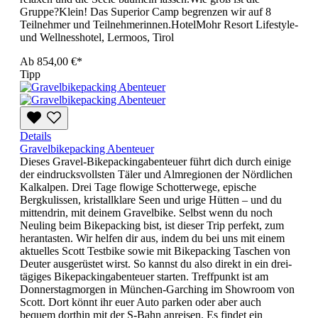
Gruppe?Klein! Das Superior Camp begrenzen wir auf 8
Teilnehmer und Teilnehmerinnen.HotelMohr Resort Lifestyle-
und Wellnesshotel, Lermoos, Tirol
Ab
854,00 €*
Tipp
Details
Gravelbikepacking Abenteuer
Dieses Gravel-Bikepackingabenteuer führt dich durch einige
der eindrucksvollsten Täler und Almregionen der Nördlichen
Kalkalpen. Drei Tage flowige Schotterwege, epische
Bergkulissen, kristallklare Seen und urige Hütten – und du
mittendrin, mit deinem Gravelbike. Selbst wenn du noch
Neuling beim Bikepacking bist, ist dieser Trip perfekt, zum
herantasten. Wir helfen dir aus, indem du bei uns mit einem
aktuelles Scott Testbike sowie mit Bikepacking Taschen von
Deuter ausgerüstet wirst. So kannst du also direkt in ein drei-
tägiges Bikepackingabenteuer starten. Treffpunkt ist am
Donnerstagmorgen in München-Garching im Showroom von
Scott. Dort könnt ihr euer Auto parken oder aber auch
bequem dorthin mit der S-Bahn anreisen. Es findet ein