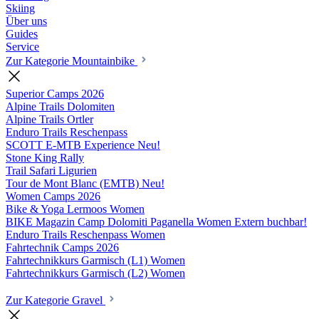
Skiing
Über uns
Guides
Service
Zur Kategorie Mountainbike
Superior Camps
2026
Alpine Trails Dolomiten
Alpine Trails Ortler
Enduro Trails Reschenpass
SCOTT E-MTB Experience
Neu!
Stone King Rally
Trail Safari Ligurien
Tour de Mont Blanc (EMTB)
Neu!
Women Camps
2026
Bike & Yoga Lermoos Women
BIKE Magazin Camp Dolomiti Paganella Women
Extern buchbar!
Enduro Trails Reschenpass Women
Fahrtechnik Camps
2026
Fahrtechnikkurs Garmisch (L1) Women
Fahrtechnikkurs Garmisch (L2) Women
Zur Kategorie Gravel