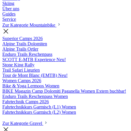
Skiing
Über uns
Guides
Service
Zur Kategorie Mountainbike
Superior Camps
2026
Alpine Trails Dolomiten
Alpine Trails Ortler
Enduro Trails Reschenpass
SCOTT E-MTB Experience
Neu!
Stone King Rally
Trail Safari Ligurien
Tour de Mont Blanc (EMTB)
Neu!
Women Camps
2026
Bike & Yoga Lermoos Women
BIKE Magazin Camp Dolomiti Paganella Women
Extern buchbar!
Enduro Trails Reschenpass Women
Fahrtechnik Camps
2026
Fahrtechnikkurs Garmisch (L1) Women
Fahrtechnikkurs Garmisch (L2) Women
Zur Kategorie Gravel