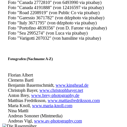
Foto "Canada 2772810" (von 6493990 via pixabay)
Foto "Canada 4191888" (von 12416597 via pixabay)
Foto "Road 2208919" (von Public Co via pixabay)
Foto "Garessio 3671782" (von ddzphoto via pixabay)
Foto "Italy 3671795" (von ddzphoto via pixabay)
Foto "Portofino 4839356" (von D. Farone via pixabay)
Foto "Sea 2995274" (von Luca via pixabay)
Foto "Varigotti 207032" (von hansiline via pixabay)
Fotografen (Nachname A-Z)
Florian Albert
Clemens Bartl
Benjamin Bauernschmidt,
www.kinghead.de
Christoph Bayer,
www.christophbayer.net
Anton Brey,
www.brey-photography.de
Matthias Fredriksson,
www.mattiasfredriksson.com
Maria Knoll,
www.maria-knoll.com
Nina Mattli
Andreas Sononer (Mintmedia)
Andreas Vigl,
www.av-photography.com