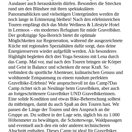
Ausdauer auch herauskitzeln dürfen. Besonders die Strecken
rund um den Blindsee mit ihren spektakulären
Panoramablicken und vielseitigen Untergründen werden dir
noch lange in Erinnerung bleiben! Nach den erlebnisreichen
Touren empfängt dich das Mohr Wellness & Lifestyle Hotel
in Lermoos – ein modernes Refugium für müde Gravelbiker.
Der großzügige Spa-Bereich bietet dir optimale
Möglichkeiten zur Regeneration, während die ausgezeichnete
Küche mit regionalen Spezialitäten dafür sorgt, dass deine
Energiereserven wieder aufgefüllt werden. Als besonderes
Highlight begleiten dich drei Yoga-Sessions mit Lena durch
das Camp. Mal vor, mal nach den Touren bringen sie Körper
und Geist in Balance und schenken dir neue Kraft. So
verbindest du sportliche Abenteuer, kulinarischen Genuss und
wohltuende Entspannung zu einem rundum perfekten
Gravelbike-Erlebnis! Wie anspruchsvoll ist das Camp?Das
Camp richtet sich an Neulinge beim Gravelbiken, aber auch
an fortgeschrittenere Gravelbiker UND Gravelbikerinnen.
Eine solide Kondition und etwas Bike-Beherrschung solltest
du mitbringen, damit du auch Spaß an den Touren hast. Wir
passen die Länge der Touren und den Anspruch an die
Gruppe an. Du solltest in der Lage sein, täglich bis zu 1.000
Höhenmeter zu bewältigen, die Schotterwege, Waldpassagen
und eventuell auch den ein oder anderen technischeren
Abschnitt enthalten. Dieses Camp ist ideal für Gravelbiker,