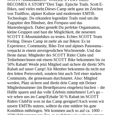
BECOMES A STORY”Drei Tage. Epische Trails. Scott E-
Bikes, und vieles mehr.Dieses Camp steht ganz im Zeichen
von Trailflow, alpiner Kulisse und modernster EMTB-
Technologie. Du erkundest legendäre Trails rund um die
Zugspitze den Blindsee, den Fernpass und das
Marienbergjoch. Dabei genießt Du perfekte Organisation,
kleine Gruppen und hast die Möglichkeit, die neuesten
SCOTT E-Mountainbikes zu testen. Echtes SCOTT Team
Feeling. Dieses Camp ist mehr als nur Biken: Es ist
Experience, Community, Bike-Test und alpines Panorama–
verpackt in einem unvergesslichen Wochenende. Und das
Beste daran: Mitglieder des SCOTT Rider Clubs und
Teilnehmer/innen mit einem SCOTT Bike bekommen bis zu
50% Rabatt! Werde jetzt Mitglied und sichere dir direkt 50%
Rabatt auf unser Camp! Als Member bekommst du nicht nur
den fetten Preisvorteil, sondern bist auch Teil einer starken
Community, die gemeinsam durchstartet. Also: Mitglied
werden, Platz sichern und direkt dein Camp mit Deiner
Mitgliedsnummer (im Bestellprozess eingeben) buchen – die
Hälfte sparen und das volle Erlebnis mitnehmen! Let’s go –
wir sehen uns im Camp!Erhalte 50 % Rabatt im SCOTT
Riders ClubFür wen ist das Camp geeignet?Auch wenn wir
unsere EMTBs nutzen, solltest du eine mittlere bis gute
Kondition mitbringen. Wir kommen auch so auf ca. 1000 –