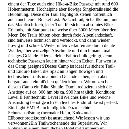
einem der Tage auch eine Hike-a-Bike Passage mit rund 600
Höhenmeterrn. Hochalpine aber flowige Singletrails sind die
Belohnung. Diese drei Trail Highlights stehen hoffentlich
auch auch eurer Bucket List: Piz Umbrail, Schartlkamm, und
das Madritsch Joch, jeder Trail für sich ein absolutes Bike
Erlebnis, mit Startpunkt teilweise über 3000 Meter über dem
Meer. Die Trails führen oben durch freie Alpenlandschaft,
sind teilweise technisch und verblockt, und dann wieder
flowig und schnell. Weiter unten verlaufen sie durch dichte
Wälder, über wurzelige Abschnitte und durch manchmal
felsiges Gelände. Hier ist deine Fahrtechnik gefragt, denn
technische Passagen lauern hinter vielen Ecken. Für wen ist
das Camp geeignet?Dieses Camp ist ideal für sichere Trail-
und Enduro Biker, die Spaß an langen flowigen und
technischen Trails in alpinem Gelände haben, sich aber
bergauf auch ein bißchen quälen können. Wir nutzen bei
diesem Camp ein Bike Shuttle. Damit reduzieren sich die
Anstiege auf ca. 300 hm bis ca. 900 hm täglich. Kondition:
Level II Fahrtechnik: Level IIIWelches Bike und welche
Ausrüstung benötige ich?Ein leichtes Endurobike ist perfekt.
Ein Light EMTB auch möglich. Dazu leichte
Schutzausrüstung (normaler Helm, Knie- und
Ellbogenprotektoren) ist ausreichend.Wie lassen wir uns
verwöhnen?Ein Trailwochenende der Superlative. Wir
wohnen in einem gemütlichen Hotel mit Zimmern im