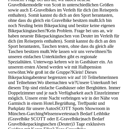
Gravelbikemodelle von Scott in unterschiedlichen Größen
sowie auch E-Gravelbikes im Verleih für dich (im Reisepreis
enthalten). Somit kannst du dich an den Sport herantasten,
ohne dass du gleich ein Gravelbike besitzen mußt.Ich bin
noch Neuling beim Bikepacking und besitze keine eigenen
Bikepackingtaschen?Kein Problem. Frage bei uns an, wir
haben neueste Bikepackingtaschen von Deuter im Verleih für
dich (im Reisepreis enthalten). Somit kannst du dich an den
Sport herantasten, Taschen testen, ohne dass du gleich alle
Taschen besitzen mußt.Wie lassen wir uns verwöhnen?In
unseren einfachen Unterkünften gibt es regionale
Spezialitäten. Unterwegs kehren wir in Gasthäuer ein. An
unserem ersten Abend werden wir mit Halbpension
verwöhnt.Wie groß ist die Gruppe?Klein! Dieses
Bikepackingabenteur begrenzen wir auf 10 Teilnehmerinnen
und Teilnehmer.Wo übernachten wir?Unsere Unterkunft bei
diesem Trip sind einfache Gasthäuser oder Berghütten. Immer
Doppelzimmer und je nach Verfügbarkeit auch Einzelzimmer
möglich. Unsere erste Nacht verbringen wir in der Nähe von
Garmisch in einem Hotel.Begrüßung, Treffpunkt und
Parkplatz für unsere AutosSCOTT Sports Showroom in
München-GarchingWissenswertesnach Bedarf Leihbike
(Gravelbike SCOTT oder E-Gravelbike)nach Bedarf
Gravelbikepackingtaschen (Deuter)3 Tage exklusives