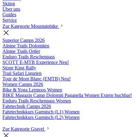
Skiing
Über uns
Guides
Service
Zur Kategorie Mountainbike
Superior Camps
2026
Alpine Trails Dolomiten
Alpine Trails Ortler
Enduro Trails Reschenpass
SCOTT E-MTB Experience
Neu!
Stone King Rally
Trail Safari Ligurien
Tour de Mont Blanc (EMTB)
Neu!
Women Camps
2026
Bike & Yoga Lermoos Women
BIKE Magazin Camp Dolomiti Paganella Women
Extern buchbar!
Enduro Trails Reschenpass Women
Fahrtechnik Camps
2026
Fahrtechnikkurs Garmisch (L1) Women
Fahrtechnikkurs Garmisch (L2) Women
Zur Kategorie Gravel