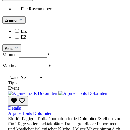
Die Rasenmäher
Zimmer
DZ
EZ
Preis
Minimal
€
–
Maximal
€
Tipp
Event
Details
Alpine Trails Dolomiten
Ein fünftägiger Trail-Traum durch die Dolomiten!Stell dir vor:
fünf Tage voller spektakulärer Trails, grandioser Panoramen
und köstlicher italienischer Küche. Holger Meyer nimmt dich