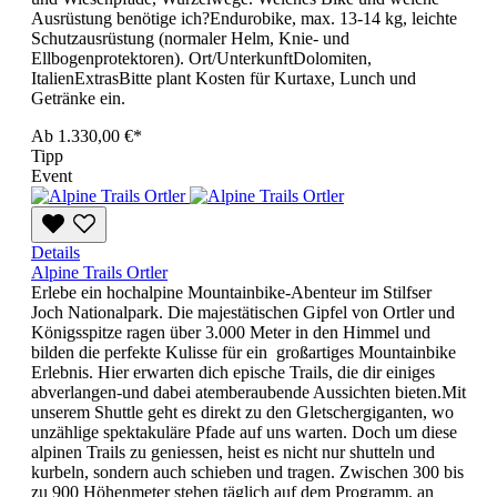
Ausrüstung benötige ich?Endurobike, max. 13-14 kg, leichte
Schutzausrüstung (normaler Helm, Knie- und
Ellbogenprotektoren). Ort/UnterkunftDolomiten,
ItalienExtrasBitte plant Kosten für Kurtaxe, Lunch und
Getränke ein.
Ab
1.330,00 €*
Tipp
Event
Details
Alpine Trails Ortler
Erlebe ein hochalpine Mountainbike-Abenteur im Stilfser
Joch Nationalpark. Die majestätischen Gipfel von Ortler und
Königsspitze ragen über 3.000 Meter in den Himmel und
bilden die perfekte Kulisse für ein großartiges Mountainbike
Erlebnis. Hier erwarten dich epische Trails, die dir einiges
abverlangen-und dabei atemberaubende Aussichten bieten.Mit
unserem Shuttle geht es direkt zu den Gletschergiganten, wo
unzählige spektakuläre Pfade auf uns warten. Doch um diese
alpinen Trails zu geniessen, heist es nicht nur shutteln und
kurbeln, sondern auch schieben und tragen. Zwischen 300 bis
zu 900 Höhenmeter stehen täglich auf dem Programm, an