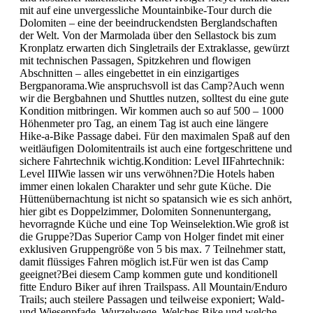
mit auf eine unvergessliche Mountainbike-Tour durch die
Dolomiten – eine der beeindruckendsten Berglandschaften
der Welt. Von der Marmolada über den Sellastock bis zum
Kronplatz erwarten dich Singletrails der Extraklasse, gewürzt
mit technischen Passagen, Spitzkehren und flowigen
Abschnitten – alles eingebettet in ein einzigartiges
Bergpanorama.Wie anspruchsvoll ist das Camp?Auch wenn
wir die Bergbahnen und Shuttles nutzen, solltest du eine gute
Kondition mitbringen. Wir kommen auch so auf 500 – 1000
Höhenmeter pro Tag, an einem Tag ist auch eine längere
Hike-a-Bike Passage dabei. Für den maximalen Spaß auf den
weitläufigen Dolomitentrails ist auch eine fortgeschrittene und
sichere Fahrtechnik wichtig.Kondition: Level IIFahrtechnik:
Level IIIWie lassen wir uns verwöhnen?Die Hotels haben
immer einen lokalen Charakter und sehr gute Küche. Die
Hüttenübernachtung ist nicht so spatansich wie es sich anhört,
hier gibt es Doppelzimmer, Dolomiten Sonnenuntergang,
hevorragnde Küche und eine Top Weinselektion.Wie groß ist
die Gruppe?Das Superior Camp von Holger findet mit einer
exklusiven Gruppengröße von 5 bis max. 7 Teilnehmer statt,
damit flüssiges Fahren möglich ist.Für wen ist das Camp
geeignet?Bei diesem Camp kommen gute und konditionell
fitte Enduro Biker auf ihren Trailspass. All Mountain/Enduro
Trails; auch steilere Passagen und teilweise exponiert; Wald-
und Wiesenpfade, Wurzelwege. Welches Bike und welche