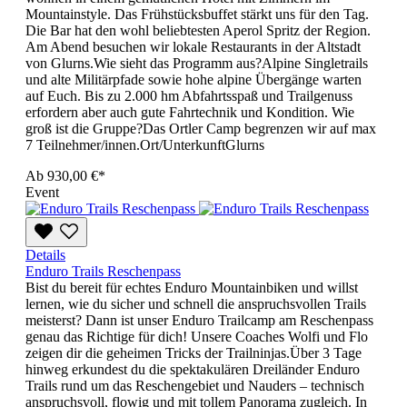
Mountainstyle. Das Frühstücksbuffet stärkt uns für den Tag.
Die Bar hat den wohl beliebtesten Aperol Spritz der Region.
Am Abend besuchen wir lokale Restaurants in der Altstadt
von Glurns.Wie sieht das Programm aus?Alpine Singletrails
und alte Militärpfade sowie hohe alpine Übergänge warten
auf Euch. Bis zu 2.000 hm Abfahrtsspaß und Trailgenuss
erfordern aber auch gute Fahrtechnik und Kondition. Wie
groß ist die Gruppe?Das Ortler Camp begrenzen wir auf max
7 Teilnehmer/innen.Ort/UnterkunftGlurns
Ab
930,00 €*
Event
Details
Enduro Trails Reschenpass
Bist du bereit für echtes Enduro Mountainbiken und willst
lernen, wie du sicher und schnell die anspruchsvollen Trails
meisterst? Dann ist unser Enduro Trailcamp am Reschenpass
genau das Richtige für dich! Unsere Coaches Wolfi und Flo
zeigen dir die geheimen Tricks der Trailninjas.Über 3 Tage
hinweg erkundest du die spektakulären Dreiländer Enduro
Trails rund um das Reschengebiet und Nauders – technisch
anspruchsvoll, flowig und mit tollem Panorama zugleich. In