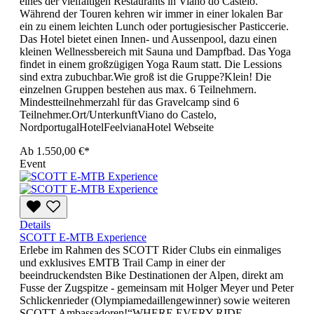
eines der vielfältigen Restaurants in Viano do Castelo.
Während der Touren kehren wir immer in einer lokalen Bar
ein zu einem leichten Lunch oder portugiesischer Pasticcerie.
Das Hotel bietet einen Innen- und Aussenpool, dazu einen
kleinen Wellnessbereich mit Sauna und Dampfbad. Das Yoga
findet in einem großzügigen Yoga Raum statt. Die Lessions
sind extra zubuchbar.Wie groß ist die Gruppe?Klein! Die
einzelnen Gruppen bestehen aus max. 6 Teilnehmern.
Mindestteilnehmerzahl für das Gravelcamp sind 6
Teilnehmer.Ort/UnterkunftViano do Castelo,
NordportugalHotelFeelvianaHotel Webseite
Ab
1.550,00 €*
Event
Details
SCOTT E-MTB Experience
Erlebe im Rahmen des SCOTT Rider Clubs ein einmaliges
und exklusives EMTB Trail Camp in einer der
beeindruckendsten Bike Destinationen der Alpen, direkt am
Fusse der Zugspitze - gemeinsam mit Holger Meyer und Peter
Schlickenrieder (Olympiamedaillengewinner) sowie weiteren
SCOTT Ambassadoren!“WHERE EVERY RIDE