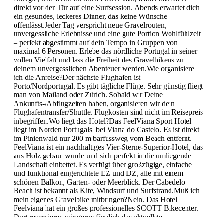
direkt vor der Tür auf eine Surfsession. Abends erwartet dich
ein gesundes, leckeres Dinner, das keine Wünsche
offenlässt.Jeder Tag verspricht neue Gravelrouten,
unvergessliche Erlebnisse und eine gute Portion Wohlfühlzeit
– perfekt abgestimmt auf dein Tempo in Gruppen von
maximal 6 Personen. Erlebe das nördliche Portugal in seiner
vollen Vielfalt und lass die Freiheit des Gravelbikens zu
deinem unvergesslichen Abenteuer werden.Wie organisiere
ich die Anreise?Der nächste Flughafen ist
Porto/Nordportugal. Es gibt tägliche Flüge. Sehr günstig fliegt
man von Mailand oder Zürich. Sobald wir Deine
Ankunfts-/Abflugzeiten haben, organisieren wir dein
Flughafentransfer/Shuttle. Flugkosten sind nicht im Reisepreis
inbegriffen.Wo liegt das Hotel?Das FeelViana Sport Hotel
liegt im Norden Portugals, bei Viana do Castelo. Es ist direkt
im Pinienwald nur 200 m barfussweg vom Beach entfernt.
FeelViana ist ein nachhaltiges Vier-Sterne-Superior-Hotel, das
aus Holz gebaut wurde und sich perfekt in die umliegende
Landschaft einbettet. Es verfügt über großzügige, einfache
und funktional eingerichtete EZ und DZ, alle mit einem
schönen Balkon, Garten- oder Meerblick. Der Cabedelo
Beach ist bekannt als Kite, Windsurf und Surfstrand.Muß ich
mein eigenes Gravelbike mitbringen?Nein. Das Hotel
Feelviana hat ein großes professionelles SCOTT Bikecenter.
Dort reservieren wir gerne für dich das aktuellste