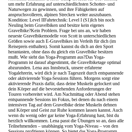
um mehr Erfahrung auf unterschiedlichsten Schotter- und
Naturwegen zu gewinnen, und ihre Fähigkeiten auf
anspruchsvolleren, alpinen Strecken weiter auszubauen.
Kondition: Level IIFahrtechnik: Level I (S1)Ich bin noch
Neuling beim Gravelbiken und besitze kein eigenes
Gravelbike?Kein Problem. Frage bei uns an, wir haben
neueste Gravelbikemodelle von Scott in unterschiedlichen
Größen sowie auch E-Gravelbikes im Verleih für dich (im
Reisepreis enthalten). Somit kannst du dich an den Sport
herantasten, ohne dass du gleich ein Gravelbike besitzen
mußt. Wie sieht das Yoga-Programm aus?Das Yoga-
Programm ist darauf abgestimmt, die Gravelbiketage optimal
abzurunden. Lena aus Innsbruck, unsere erfahrene
Yogalehrerin, wird dich je nach Tageszeit durch entspannende
oder aktivierende Yoga-Sessions führen. Morgens sorgt eine
aktivierende Praxis dafür, dass deine Muskeln gelockert und
dein Körper auf die bevorstehenden Anforderungen der
Touren vorbereitet wird. Am Nachmittag oder Abend stehen
entspannende Sessions im Fokus, bei denen du nach einem
intensiven Tag auf dem Gravelbike deine Muskeln dehnen
und Körper und Geist zur Ruhe kommen lassen kannst. Auch
wenn du wenig oder gar keine Yoga-Erfahrung hast, bist du
herzlich willkommen. Lena passt die Übungen so an, dass alle
Teilnehmenden – unabhängig vom Yoga-Niveau – von den
Sessions profitieren können. So bietet das Yoga-Programm