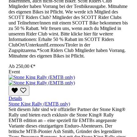
Bikerinnen, auch nicht-Scott Biker. Scott Riders Club
Mitglieder haben Vorrang bei der Testbikeausgabe. Mitnahme
des eigenen Bikes ist Pflicht. Wie werde ich Mitglied des
SCOTT Riders Club? Mitglieder des SCOTT Rider Clubs
und Teilnehmer/innen mit einem SCOTT Bike bekommen bis
zu 50 % Rabatt. Wir freuen uns, wenn auch du Mitglied in
unserem Rider Club wirst. Bitte klicke hier für weitere
Informationen: Erhalte 50 % Rabatt im SCOTT Riders
ClubOrt/UnterkunftLermoos/Tiroler in der
Zugspitzarena.*Scott Riders Club Mitglieder haben Vorrang.
Mitnahme des eigenen Bikes ist Pflicht.
Ab
250,00 €*
Event
Details
Stone King Rally (EMTB only)
Seit diesem Jahr sind wir offizieller Partner der Stone King®
Rally und bieten euch exklusiv die Stone King® Rally
EMTB edition an – eine speziell für EMTBs angepasste
Variante dieses einzigartigen Enduro-Abenteuers. Der
britische MTB-Pionier Ash Smith, Gründer des legendären
Trans-Provence-Rennens, hat mit der Stone King Rally eines