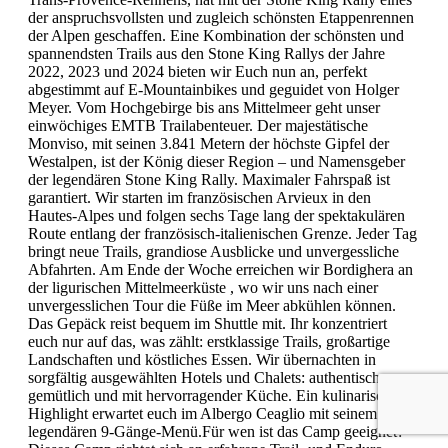
der anspruchsvollsten und zugleich schönsten Etappenrennen
der Alpen geschaffen. Eine Kombination der schönsten und
spannendsten Trails aus den Stone King Rallys der Jahre
2022, 2023 und 2024 bieten wir Euch nun an, perfekt
abgestimmt auf E-Mountainbikes und geguidet von Holger
Meyer. Vom Hochgebirge bis ans Mittelmeer geht unser
einwöchiges EMTB Trailabenteuer. Der majestätische
Monviso, mit seinen 3.841 Metern der höchste Gipfel der
Westalpen, ist der König dieser Region – und Namensgeber
der legendären Stone King Rally. Maximaler Fahrspaß ist
garantiert. Wir starten im französischen Arvieux in den
Hautes-Alpes und folgen sechs Tage lang der spektakulären
Route entlang der französisch-italienischen Grenze. Jeder Tag
bringt neue Trails, grandiose Ausblicke und unvergessliche
Abfahrten. Am Ende der Woche erreichen wir Bordighera an
der ligurischen Mittelmeerküste , wo wir uns nach einer
unvergesslichen Tour die Füße im Meer abkühlen können.
Das Gepäck reist bequem im Shuttle mit. Ihr konzentriert
euch nur auf das, was zählt: erstklassige Trails, großartige
Landschaften und köstliches Essen. Wir übernachten in
sorgfältig ausgewählten Hotels und Chalets: authentisch,
gemütlich und mit hervorragender Küche. Ein kulinarisches
Highlight erwartet euch im Albergo Ceaglio mit seinem
legendären 9-Gänge-Menü.Für wen ist das Camp geeignet?