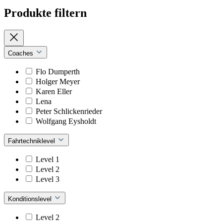
Produkte filtern
Coaches
Flo Dumperth
Holger Meyer
Karen Eller
Lena
Peter Schlickenrieder
Wolfgang Eysholdt
Fahrtechniklevel
Level 1
Level 2
Level 3
Konditionslevel
Level 2