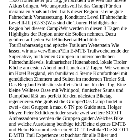
1500 Höhenmeter pro Tag, je nachdem wie weit uns unsere
Akkus bringen. Wie anspruchsvoll ist das Camp?Für den
maximalen Spaß auf den Trails dieser Region ist eine gute
Fahrtechnik Voraussetzung. Kondition: Level IIFahrtechnik:
Level II-III (S2-S3)Was sind die Touren Highlights der
Region bei diesem Camp?Wir werden in diesen 3 Tagen die
Highlights der Region unter die Stollen nehmen. Dazu
gehören auf jeden Fall:BlindseetrailHochtörle
TourBarbarasteig und epische Trails am Wetterstein Wie
lassen wir uns verwöhnen?Ein E-MTB Trailwochenende der
Superlative, mit kleinen Gruppen in unterschiedlichen
Fahrtechniklevels, kulinarischer Hüttenabend, lokale Tiroler
Küche am ersten Abend und Lunch an 2 Tagen. Wir wohnen
im Hotel Bergland, ein familiäres 4-Sterne Komforthotel mit
gemütlichen Zimmern und Suiten im modernen Tiroler Stil.
Das Bergland Frühstücksbuffet stärkt uns für den Tag. Eine
kleine Wellness Oase mit Whirlpool, finnischer Sauna und
Dampfbad läßt uns perfekt für den nächsten Biketag
regenerieren.Wie groß ist die Gruppe?Das Camp findet in
zwei - drei Gruppen à max. 6 TN pro Guide statt. Holger
Meyer, Peter Schlickenrieder sowie zwei weitere SCOTT
Ambassadoren werden die Gruppen guiden.Welches Bike
und welche Ausrüstung benötige ich?Deine eigenes EMTB
und Helm.Bekommt jeder ein SCOTT Testbike?Die SCOTT
E-MTB Trail Experience ist buchbar für alle Biker und