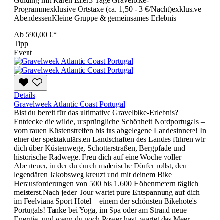
Guiding mit Karen Eller3 Tage Gravelbike-
Programmexklusive Ortstaxe (ca. 1,50 - 3 €/Nacht)exklusive
AbendessenKleine Gruppe & gemeinsames Erlebnis
Ab
590,00 €*
Tipp
Event
Details
Gravelweek Atlantic Coast Portugal
Bist du bereit für das ultimative Gravelbike-Erlebnis?
Entdecke die wilde, ursprüngliche Schönheit Nordportugals –
vom rauen Küstenstreifen bis ins abgelegene Landesinnere! In
einer der spektakulärsten Landschaften des Landes führen wir
dich über Küstenwege, Schotterstraßen, Bergpfade und
historische Radwege. Freu dich auf eine Woche voller
Abenteuer, in der du durch malerische Dörfer rollst, den
legendären Jakobsweg kreuzt und mit deinem Bike
Herausforderungen von 500 bis 1.600 Höhenmetern täglich
meisterst.Nach jeder Tour wartet pure Entspannung auf dich
im Feelviana Sport Hotel – einem der schönsten Bikehotels
Portugals! Tanke bei Yoga, im Spa oder am Strand neue
Energie, und wenn du noch Power hast, wartet das Meer