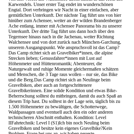
Karwendels. Unser erster Tag endet im wunderschönen
Engtal. Dort verbringen wir Nacht in einer einfachen, aber
gemütlichen Unterkunft. Der nächste Tag führt uns von hier
hinüber zum Achensee, weiter an der wilden Brandenberger
Ache entlang, immer mit Achensee Panorama bis zu unserer
Unterkunft. Der dritte Tag führt uns dann hoch über den
Tegernsee hinaus nach in die Jachenau, weiter Richtung
Walchensee und von dort zurück nach München-Garchung,
unserem Ausgangspunkt. Wie anspruchsvoll ist das Camp?
Das Camp richtet sich an Gravelbiker*innen, die alpine
Strecken lieben; Genussfahrer*innen mit Lust auf
Höhenmeter und Hüttenromantik; Abenteurer, die
Naturgewalt und ruhige Momente gleichermaßen schätzen
und Menschen, die 3 Tage raus wollen – nur sie, das Bike
und die Berg.Das Camp richtet sich an Neulinge beim
Gravelbiken, aber auch an fortgeschrittenere
Gravelbikerinnen. Eine solide Kondition und etwas Bike-
Beherrschung solltest du mitbringen, damit du auch Spaß an
diesem Trip hast. Du solltest in der Lage sein, täglich bis zu
1.500 Höhenmeter zu bewältigen, die Schotterwege,
Waldpassagen und eventuell auch den ein oder anderen
technischeren Abschnitt enthalten. Kondition: Level
IIFahrtechnik: Level I (S1)Ich bin noch Neuling beim
Gravelbiken und besitze kein eigenes Gravelbike?Kein
Problem. Frage bei uns an, wir haben neueste