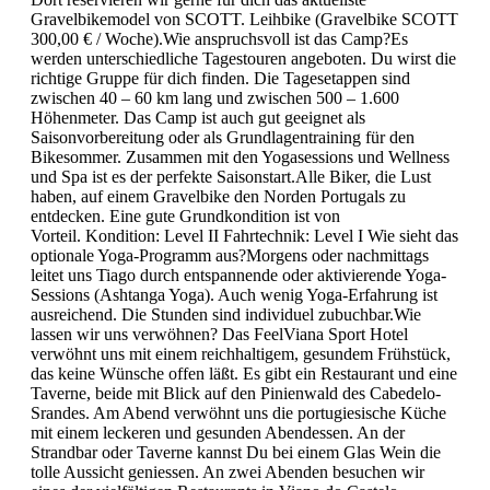
Gravelbikemodel von SCOTT. Leihbike (Gravelbike SCOTT
300,00 € / Woche).Wie anspruchsvoll ist das Camp?Es
werden unterschiedliche Tagestouren angeboten. Du wirst die
richtige Gruppe für dich finden. Die Tagesetappen sind
zwischen 40 – 60 km lang und zwischen 500 – 1.600
Höhenmeter. Das Camp ist auch gut geeignet als
Saisonvorbereitung oder als Grundlagentraining für den
Bikesommer. Zusammen mit den Yogasessions und Wellness
und Spa ist es der perfekte Saisonstart.Alle Biker, die Lust
haben, auf einem Gravelbike den Norden Portugals zu
entdecken. Eine gute Grundkondition ist von
Vorteil. Kondition: Level II Fahrtechnik: Level I Wie sieht das
optionale Yoga-Programm aus?Morgens oder nachmittags
leitet uns Tiago durch entspannende oder aktivierende Yoga-
Sessions (Ashtanga Yoga). Auch wenig Yoga-Erfahrung ist
ausreichend. Die Stunden sind individuel zubuchbar.Wie
lassen wir uns verwöhnen? Das FeelViana Sport Hotel
verwöhnt uns mit einem reichhaltigem, gesundem Frühstück,
das keine Wünsche offen läßt. Es gibt ein Restaurant und eine
Taverne, beide mit Blick auf den Pinienwald des Cabedelo-
Srandes. Am Abend verwöhnt uns die portugiesische Küche
mit einem leckeren und gesunden Abendessen. An der
Strandbar oder Taverne kannst Du bei einem Glas Wein die
tolle Aussicht geniessen. An zwei Abenden besuchen wir