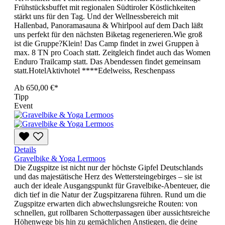
Frühstücksbuffet mit regionalen Südtiroler Köstlichkeiten
stärkt uns für den Tag. Und der Wellnessbereich mit
Hallenbad, Panoramasauna & Whirlpool auf dem Dach läßt
uns perfekt für den nächsten Biketag regenerieren.Wie groß
ist die Gruppe?Klein! Das Camp findet in zwei Gruppen à
max. 8 TN pro Coach statt. Zeitgleich findet auch das Women
Enduro Trailcamp statt. Das Abendessen findet gemeinsam
statt.HotelAktivhotel ****Edelweiss, Reschenpass
Ab
650,00 €*
Tipp
Event
Details
Gravelbike & Yoga Lermoos
Die Zugspitze ist nicht nur der höchste Gipfel Deutschlands
und das majestätische Herz des Wettersteingebirges – sie ist
auch der ideale Ausgangspunkt für Gravelbike-Abenteuer, die
dich tief in die Natur der Zugspitzarena führen. Rund um die
Zugspitze erwarten dich abwechslungsreiche Routen: von
schnellen, gut rollbaren Schotterpassagen über aussichtsreiche
Höhenwege bis hin zu gemächlichen Anstiegen, die deine