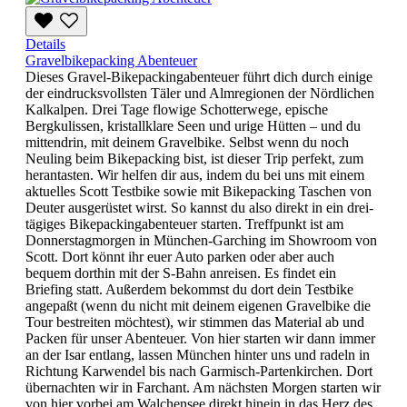
Details
Gravelbikepacking Abenteuer
Dieses Gravel-Bikepackingabenteuer führt dich durch einige
der eindrucksvollsten Täler und Almregionen der Nördlichen
Kalkalpen. Drei Tage flowige Schotterwege, epische
Bergkulissen, kristallklare Seen und urige Hütten – und du
mittendrin, mit deinem Gravelbike. Selbst wenn du noch
Neuling beim Bikepacking bist, ist dieser Trip perfekt, zum
herantasten. Wir helfen dir aus, indem du bei uns mit einem
aktuelles Scott Testbike sowie mit Bikepacking Taschen von
Deuter ausgerüstet wirst. So kannst du also direkt in ein drei-
tägiges Bikepackingabenteuer starten. Treffpunkt ist am
Donnerstagmorgen in München-Garching im Showroom von
Scott. Dort könnt ihr euer Auto parken oder aber auch
bequem dorthin mit der S-Bahn anreisen. Es findet ein
Briefing statt. Außerdem bekommst du dort dein Testbike
angepaßt (wenn du nicht mit deinem eigenen Gravelbike die
Tour bestreiten möchtest), wir stimmen das Material ab und
Packen für unser Abenteuer. Von hier starten wir dann immer
an der Isar entlang, lassen München hinter uns und radeln in
Richtung Karwendel bis nach Garmisch-Partenkirchen. Dort
übernachten wir in Farchant. Am nächsten Morgen starten wir
von hier vorbei am Walchensee direkt hinein in das Herz des