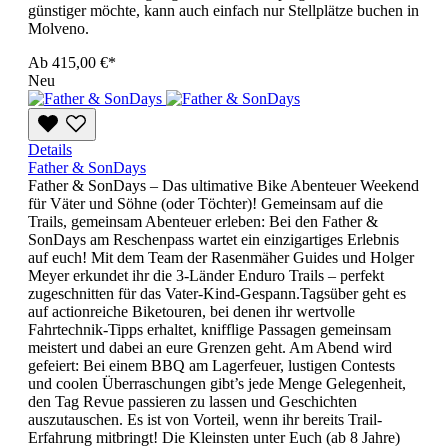
günstiger möchte, kann auch einfach nur Stellplätze buchen in
Molveno.
Ab
415,00 €*
Neu
Details
Father & SonDays
Father & SonDays – Das ultimative Bike Abenteuer Weekend
für Väter und Söhne (oder Töchter)! Gemeinsam auf die
Trails, gemeinsam Abenteuer erleben: Bei den Father &
SonDays am Reschenpass wartet ein einzigartiges Erlebnis
auf euch! Mit dem Team der Rasenmäher Guides und Holger
Meyer erkundet ihr die 3-Länder Enduro Trails – perfekt
zugeschnitten für das Vater-Kind-Gespann.Tagsüber geht es
auf actionreiche Biketouren, bei denen ihr wertvolle
Fahrtechnik-Tipps erhaltet, knifflige Passagen gemeinsam
meistert und dabei an eure Grenzen geht. Am Abend wird
gefeiert: Bei einem BBQ am Lagerfeuer, lustigen Contests
und coolen Überraschungen gibt’s jede Menge Gelegenheit,
den Tag Revue passieren zu lassen und Geschichten
auszutauschen. Es ist von Vorteil, wenn ihr bereits Trail-
Erfahrung mitbringt! Die Kleinsten unter Euch (ab 8 Jahre)