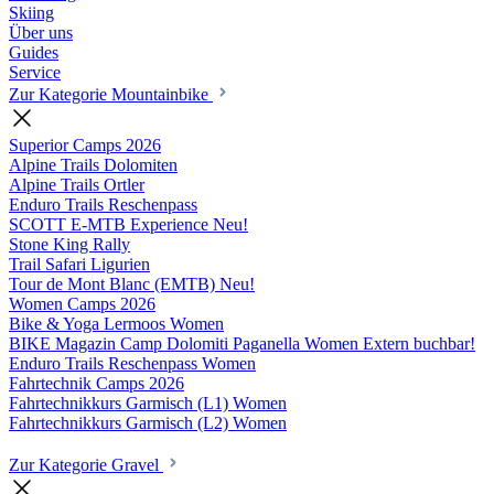
Skiing
Über uns
Guides
Service
Zur Kategorie Mountainbike
Superior Camps
2026
Alpine Trails Dolomiten
Alpine Trails Ortler
Enduro Trails Reschenpass
SCOTT E-MTB Experience
Neu!
Stone King Rally
Trail Safari Ligurien
Tour de Mont Blanc (EMTB)
Neu!
Women Camps
2026
Bike & Yoga Lermoos Women
BIKE Magazin Camp Dolomiti Paganella Women
Extern buchbar!
Enduro Trails Reschenpass Women
Fahrtechnik Camps
2026
Fahrtechnikkurs Garmisch (L1) Women
Fahrtechnikkurs Garmisch (L2) Women
Zur Kategorie Gravel