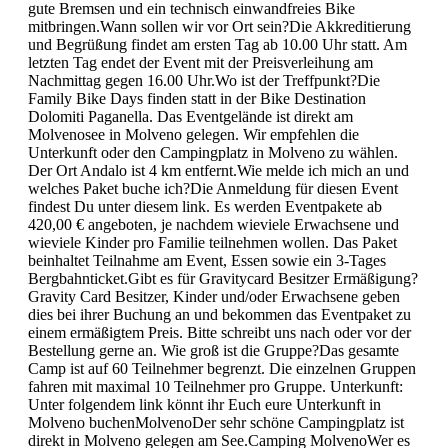
gute Bremsen und ein technisch einwandfreies Bike
mitbringen.Wann sollen wir vor Ort sein?Die Akkreditierung
und Begrüßung findet am ersten Tag ab 10.00 Uhr statt. Am
letzten Tag endet der Event mit der Preisverleihung am
Nachmittag gegen 16.00 Uhr.Wo ist der Treffpunkt?Die
Family Bike Days finden statt in der Bike Destination
Dolomiti Paganella. Das Eventgelände ist direkt am
Molvenosee in Molveno gelegen. Wir empfehlen die
Unterkunft oder den Campingplatz in Molveno zu wählen.
Der Ort Andalo ist 4 km entfernt.Wie melde ich mich an und
welches Paket buche ich?Die Anmeldung für diesen Event
findest Du unter diesem link. Es werden Eventpakete ab
420,00 € angeboten, je nachdem wieviele Erwachsene und
wieviele Kinder pro Familie teilnehmen wollen. Das Paket
beinhaltet Teilnahme am Event, Essen sowie ein 3-Tages
Bergbahnticket.Gibt es für Gravitycard Besitzer Ermäßigung?
Gravity Card Besitzer, Kinder und/oder Erwachsene geben
dies bei ihrer Buchung an und bekommen das Eventpaket zu
einem ermäßigtem Preis. Bitte schreibt uns nach oder vor der
Bestellung gerne an. Wie groß ist die Gruppe?Das gesamte
Camp ist auf 60 Teilnehmer begrenzt. Die einzelnen Gruppen
fahren mit maximal 10 Teilnehmer pro Gruppe. Unterkunft:
Unter folgendem link könnt ihr Euch eure Unterkunft in
Molveno buchenMolvenoDer sehr schöne Campingplatz ist
direkt in Molveno gelegen am See.Camping MolvenoWer es