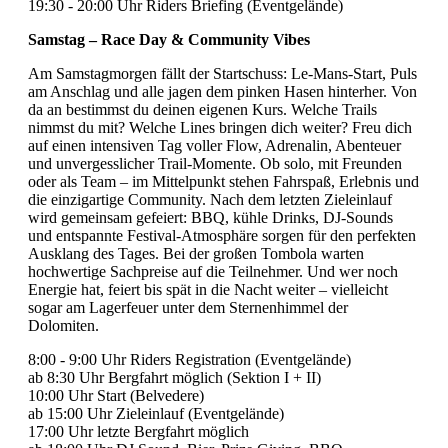
19:30 - 20:00 Uhr Riders Briefing (Eventgelände)
Samstag – Race Day & Community Vibes
Am Samstagmorgen fällt der Startschuss: Le-Mans-Start, Puls
am Anschlag und alle jagen dem pinken Hasen hinterher. Von
da an bestimmst du deinen eigenen Kurs. Welche Trails
nimmst du mit? Welche Lines bringen dich weiter? Freu dich
auf einen intensiven Tag voller Flow, Adrenalin, Abenteuer
und unvergesslicher Trail-Momente. Ob solo, mit Freunden
oder als Team – im Mittelpunkt stehen Fahrspaß, Erlebnis und
die einzigartige Community. Nach dem letzten Zieleinlauf
wird gemeinsam gefeiert: BBQ, kühle Drinks, DJ-Sounds
und entspannte Festival-Atmosphäre sorgen für den perfekten
Ausklang des Tages. Bei der großen Tombola warten
hochwertige Sachpreise auf die Teilnehmer. Und wer noch
Energie hat, feiert bis spät in die Nacht weiter – vielleicht
sogar am Lagerfeuer unter dem Sternenhimmel der
Dolomiten.
8:00 - 9:00 Uhr Riders Registration (Eventgelände)
ab 8:30 Uhr Bergfahrt möglich (Sektion I + II)
10:00 Uhr Start (Belvedere)
ab 15:00 Uhr Zieleinlauf (Eventgelände)
17:00 Uhr letzte Bergfahrt möglich