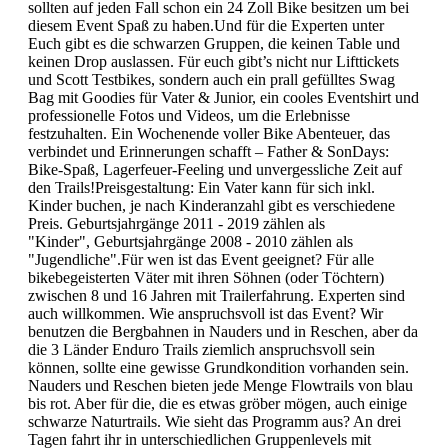
sollten auf jeden Fall schon ein 24 Zoll Bike besitzen um bei
diesem Event Spaß zu haben.Und für die Experten unter
Euch gibt es die schwarzen Gruppen, die keinen Table und
keinen Drop auslassen. Für euch gibt’s nicht nur Lifttickets
und Scott Testbikes, sondern auch ein prall gefülltes Swag
Bag mit Goodies für Vater & Junior, ein cooles Eventshirt und
professionelle Fotos und Videos, um die Erlebnisse
festzuhalten. Ein Wochenende voller Bike Abenteuer, das
verbindet und Erinnerungen schafft – Father & SonDays:
Bike-Spaß, Lagerfeuer-Feeling und unvergessliche Zeit auf
den Trails!Preisgestaltung: Ein Vater kann für sich inkl.
Kinder buchen, je nach Kinderanzahl gibt es verschiedene
Preis. Geburtsjahrgänge 2011 - 2019 zählen als
"Kinder", Geburtsjahrgänge 2008 - 2010 zählen als
"Jugendliche".Für wen ist das Event geeignet? Für alle
bikebegeisterten Väter mit ihren Söhnen (oder Töchtern)
zwischen 8 und 16 Jahren mit Trailerfahrung. Experten sind
auch willkommen. Wie anspruchsvoll ist das Event? Wir
benutzen die Bergbahnen in Nauders und in Reschen, aber da
die 3 Länder Enduro Trails ziemlich anspruchsvoll sein
können, sollte eine gewisse Grundkondition vorhanden sein.
Nauders und Reschen bieten jede Menge Flowtrails von blau
bis rot. Aber für die, die es etwas gröber mögen, auch einige
schwarze Naturtrails. Wie sieht das Programm aus? An drei
Tagen fahrt ihr in unterschiedlichen Gruppenlevels mit