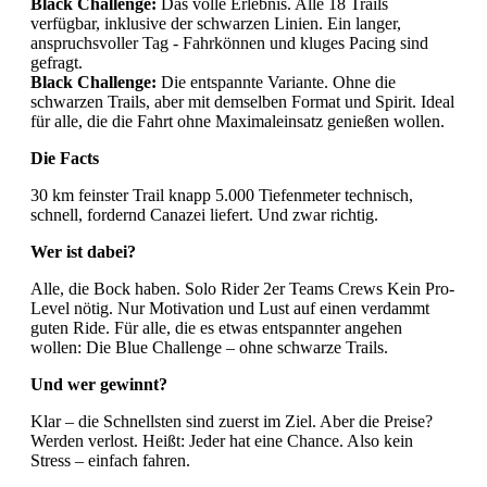
Black Challenge:
Das volle Erlebnis. Alle 18 Trails
verfügbar, inklusive der schwarzen Linien. Ein langer,
anspruchsvoller Tag - Fahrkönnen und kluges Pacing sind
gefragt.
Black Challenge:
Die entspannte Variante. Ohne die
schwarzen Trails, aber mit demselben Format und Spirit. Ideal
für alle, die die Fahrt ohne Maximaleinsatz genießen wollen.
Die Facts
30 km feinster Trail knapp 5.000 Tiefenmeter technisch,
schnell, fordernd Canazei liefert. Und zwar richtig.
Wer ist dabei?
Alle, die Bock haben. Solo Rider 2er Teams Crews Kein Pro-
Level nötig. Nur Motivation und Lust auf einen verdammt
guten Ride. Für alle, die es etwas entspannter angehen
wollen: Die Blue Challenge – ohne schwarze Trails.
Und wer gewinnt?
Klar – die Schnellsten sind zuerst im Ziel. Aber die Preise?
Werden verlost. Heißt: Jeder hat eine Chance. Also kein
Stress – einfach fahren.