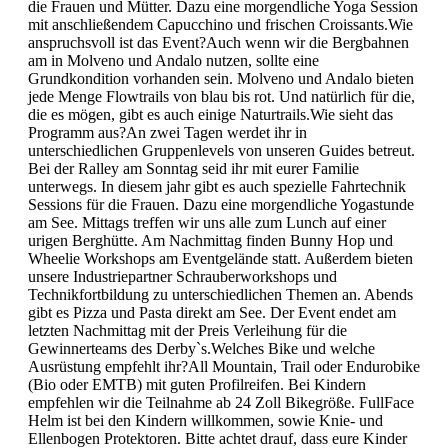
die Frauen und Mütter. Dazu eine morgendliche Yoga Session
mit anschließendem Capucchino und frischen Croissants.Wie
anspruchsvoll ist das Event?Auch wenn wir die Bergbahnen
am in Molveno und Andalo nutzen, sollte eine
Grundkondition vorhanden sein. Molveno und Andalo bieten
jede Menge Flowtrails von blau bis rot. Und natürlich für die,
die es mögen, gibt es auch einige Naturtrails.Wie sieht das
Programm aus?An zwei Tagen werdet ihr in
unterschiedlichen Gruppenlevels von unseren Guides betreut.
Bei der Ralley am Sonntag seid ihr mit eurer Familie
unterwegs. In diesem jahr gibt es auch spezielle Fahrtechnik
Sessions für die Frauen. Dazu eine morgendliche Yogastunde
am See. Mittags treffen wir uns alle zum Lunch auf einer
urigen Berghütte. Am Nachmittag finden Bunny Hop und
Wheelie Workshops am Eventgelände statt. Außerdem bieten
unsere Industriepartner Schrauberworkshops und
Technikfortbildung zu unterschiedlichen Themen an. Abends
gibt es Pizza und Pasta direkt am See. Der Event endet am
letzten Nachmittag mit der Preis Verleihung für die
Gewinnerteams des Derby`s.Welches Bike und welche
Ausrüstung empfehlt ihr?All Mountain, Trail oder Endurobike
(Bio oder EMTB) mit guten Profilreifen. Bei Kindern
empfehlen wir die Teilnahme ab 24 Zoll Bikegröße. FullFace
Helm ist bei den Kindern willkommen, sowie Knie- und
Ellenbogen Protektoren. Bitte achtet drauf, dass eure Kinder