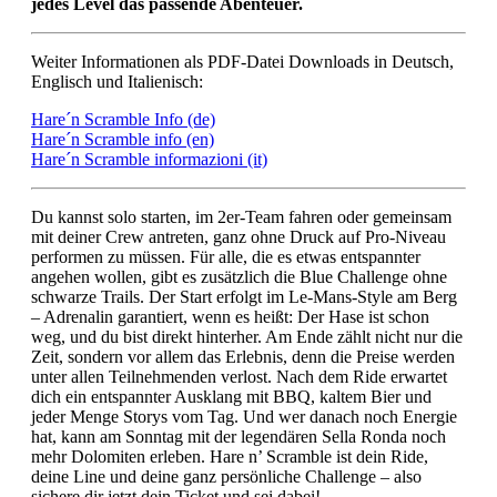
jedes Level das passende Abenteuer.
Weiter Informationen als PDF-Datei Downloads in Deutsch,
Englisch und Italienisch:
Hare´n Scramble Info (de)
Hare´n Scramble info (en)
Hare´n Scramble informazioni (it)
Du kannst solo starten, im 2er-Team fahren oder gemeinsam
mit deiner Crew antreten, ganz ohne Druck auf Pro-Niveau
performen zu müssen. Für alle, die es etwas entspannter
angehen wollen, gibt es zusätzlich die Blue Challenge ohne
schwarze Trails. Der Start erfolgt im Le-Mans-Style am Berg
– Adrenalin garantiert, wenn es heißt: Der Hase ist schon
weg, und du bist direkt hinterher. Am Ende zählt nicht nur die
Zeit, sondern vor allem das Erlebnis, denn die Preise werden
unter allen Teilnehmenden verlost. Nach dem Ride erwartet
dich ein entspannter Ausklang mit BBQ, kaltem Bier und
jeder Menge Storys vom Tag. Und wer danach noch Energie
hat, kann am Sonntag mit der legendären Sella Ronda noch
mehr Dolomiten erleben. Hare n’ Scramble ist dein Ride,
deine Line und deine ganz persönliche Challenge – also
sichere dir jetzt dein Ticket und sei dabei!