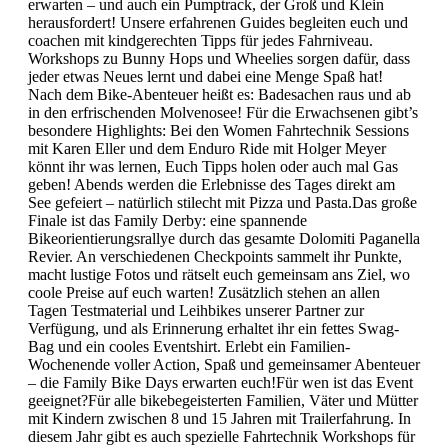
erwarten – und auch ein Pumptrack, der Groß und Klein
herausfordert! Unsere erfahrenen Guides begleiten euch und
coachen mit kindgerechten Tipps für jedes Fahrniveau.
Workshops zu Bunny Hops und Wheelies sorgen dafür, dass
jeder etwas Neues lernt und dabei eine Menge Spaß hat!
Nach dem Bike-Abenteuer heißt es: Badesachen raus und ab
in den erfrischenden Molvenosee! Für die Erwachsenen gibt’s
besondere Highlights: Bei den Women Fahrtechnik Sessions
mit Karen Eller und dem Enduro Ride mit Holger Meyer
könnt ihr was lernen, Euch Tipps holen oder auch mal Gas
geben! Abends werden die Erlebnisse des Tages direkt am
See gefeiert – natürlich stilecht mit Pizza und Pasta.Das große
Finale ist das Family Derby: eine spannende
Bikeorientierungsrallye durch das gesamte Dolomiti Paganella
Revier. An verschiedenen Checkpoints sammelt ihr Punkte,
macht lustige Fotos und rätselt euch gemeinsam ans Ziel, wo
coole Preise auf euch warten! Zusätzlich stehen an allen
Tagen Testmaterial und Leihbikes unserer Partner zur
Verfügung, und als Erinnerung erhaltet ihr ein fettes Swag-
Bag und ein cooles Eventshirt. Erlebt ein Familien-
Wochenende voller Action, Spaß und gemeinsamer Abenteuer
– die Family Bike Days erwarten euch!Für wen ist das Event
geeignet?Für alle bikebegeisterten Familien, Väter und Mütter
mit Kindern zwischen 8 und 15 Jahren mit Trailerfahrung. In
diesem Jahr gibt es auch spezielle Fahrtechnik Workshops für