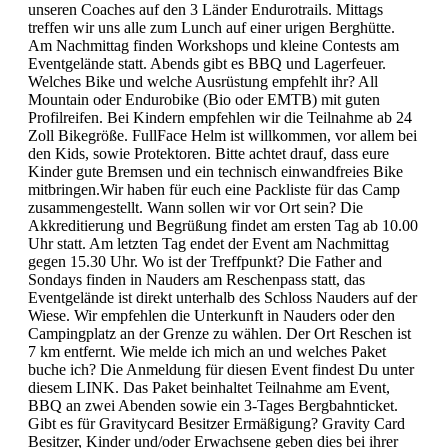
unseren Coaches auf den 3 Länder Endurotrails. Mittags
treffen wir uns alle zum Lunch auf einer urigen Berghütte.
Am Nachmittag finden Workshops und kleine Contests am
Eventgelände statt. Abends gibt es BBQ und Lagerfeuer.
Welches Bike und welche Ausrüstung empfehlt ihr? All
Mountain oder Endurobike (Bio oder EMTB) mit guten
Profilreifen. Bei Kindern empfehlen wir die Teilnahme ab 24
Zoll Bikegröße. FullFace Helm ist willkommen, vor allem bei
den Kids, sowie Protektoren. Bitte achtet drauf, dass eure
Kinder gute Bremsen und ein technisch einwandfreies Bike
mitbringen.Wir haben für euch eine Packliste für das Camp
zusammengestellt. Wann sollen wir vor Ort sein? Die
Akkreditierung und Begrüßung findet am ersten Tag ab 10.00
Uhr statt. Am letzten Tag endet der Event am Nachmittag
gegen 15.30 Uhr. Wo ist der Treffpunkt? Die Father and
Sondays finden in Nauders am Reschenpass statt, das
Eventgelände ist direkt unterhalb des Schloss Nauders auf der
Wiese. Wir empfehlen die Unterkunft in Nauders oder den
Campingplatz an der Grenze zu wählen. Der Ort Reschen ist
7 km entfernt. Wie melde ich mich an und welches Paket
buche ich? Die Anmeldung für diesen Event findest Du unter
diesem LINK. Das Paket beinhaltet Teilnahme am Event,
BBQ an zwei Abenden sowie ein 3-Tages Bergbahnticket.
Gibt es für Gravitycard Besitzer Ermäßigung? Gravity Card
Besitzer, Kinder und/oder Erwachsene geben dies bei ihrer